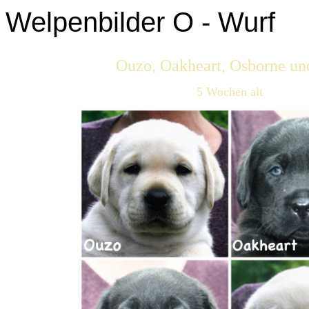
Welpenbilder O - Wurf
Ouzo, Oakheart, Osborne un
5 Wochen alt