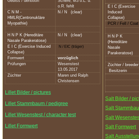
Gebiss / dentition
Schere, M3 o.L. u.
o.R. fehlt
E I C (Exercise
C N M -
N / N
(clear)
Induced
HMLR(Centronukläre
Collapse)
Myopathie)
PCR / Fell / Coat
H N P K (Hereditäre
N / N
(clear)
H N P K
Nasale Parakeratose)
(Hereditäre
E I C (Exercise Induced
N / EIC (träger)
Nasale
Collapse)
Parakeratose)
Formwert
vorzüglich
Prüfungen
Wesenstest
Züchter / breeder
13.05.2017
Besitzerin
Züchter
Maren und Ralph
Christensen
Lillet Bilder / pictures
Salt Bilder / pi
Lillet Stammbaum / pedigree
Salt Stammbau
Lillet Wesenstest / character test
Salt Wesenstest
Lillet Formwert
Salt Formwert
Salt Ausstellun