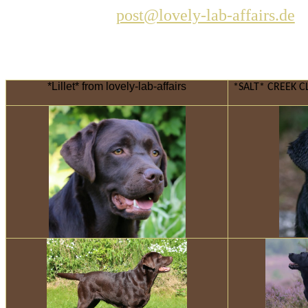
post@lovely-lab-affairs.de
*Lillet*
from lovely-lab-affairs
*SALT* CREEK 