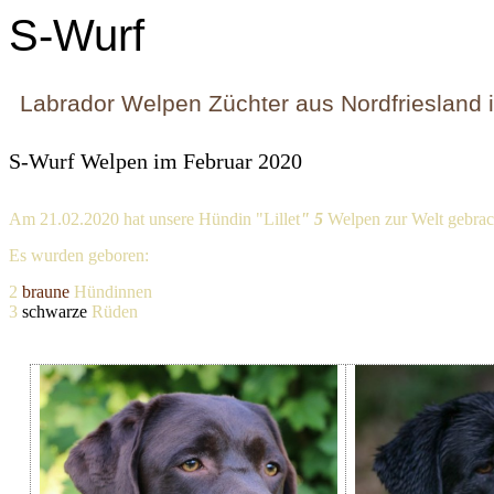
S-Wurf
Labrador Welpen Züchter aus Nordfriesland i
S-Wurf Welpen im Februar 2020
Am 21.02.2020 hat unsere Hündin "Lillet
" 5
Welpen zur Welt gebrac
Es wurden geboren:
2
braune
Hündinnen
3
schwarze
Rüden