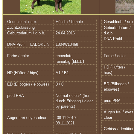
Geschlecht / sex
Hündin / female
Geschlecht / sex
Zuchtzulassung
Geburtsdatum /
Geburtsdatum / d.o.b.
24.04.2016
d.o.b.
DNA-Profil
DNA-Profil LABOKLIN
1804W13468
Farbe / color
chocolate
Farbe / color
(
)
reinerbig
bbEE
HD (Hüften /
hips)
HD (Hüften / hips)
A1 / B1
ED (Ellbogen /
ED (Ellbogen / elbowes)
0 / 0
elbowes)
prcd-PRA
Normal / clear* (frei
prcd-PRA
durch Erbgang / clear
by parents)
Augen frei / eyes
clear
Augen frei / eyes clear
08.11.2019 -
08.11.2021
Gebiss / dentitio