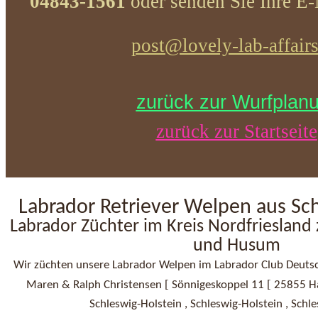
04843-1561
oder senden Sie Ihre E-
post@lovely-lab-affairs
zurück zur Wurfplan
zurück zur Startseite
Labrador Retriever Welpen aus Sc
Labrador Züchter im Kreis Nordfriesland
und Husum
Wir züchten unsere Labrador Welpen im Labrador Club Deutsch
[
[
Maren & Ralph Christensen
Sönnigeskoppel 11
25855 H
Schleswig-Holstein , Schleswig-Holstein , Schl