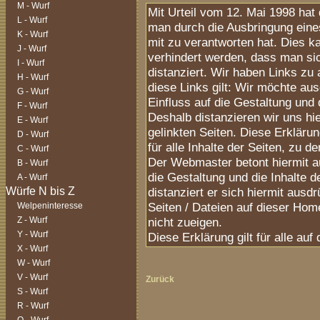
M - Wurf
Mit Urteil vom 12. Mai 1998 ha
L - Wurf
man durch die Ausbringung eines 
K - Wurf
mit zu verantworten hat. Dies k
J - Wurf
verhindert werden, dass man sic
I - Wurf
distanziert. Wir haben Links zu 
H - Wurf
diese Links gilt: Wir möchte aus
G - Wurf
Einfluss auf die Gestaltung und 
F - Wurf
Deshalb distanzieren wir uns hie
E - Wurf
gelinkten Seiten. Diese Erklärun
D - Wurf
für alle Inhalte der Seiten, zu d
C - Wurf
Der Webmaster betont hiermit au
B - Wurf
die Gestaltung und die Inhalte d
A - Wurf
distanziert er sich hiermit ausdr
Seiten / Dateien auf dieser Hom
Welpeninteresse
Z - Wurf
nicht zueigen.
Y - Wurf
Diese Erklärung gilt für alle a
X - Wurf
W - Wurf
V - Wurf
Zurück
S - Wurf
R - Wurf