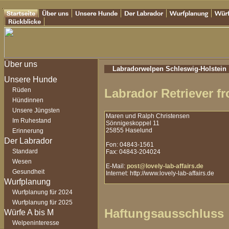
Labradorwelpen Schleswig-Holstein
Rüden
Labrador Retriever fr
Hündinnen
Unsere Jüngsten
Maren und Ralph Christensen
Im Ruhestand
Sönnigeskoppel 11
25855 Haselund
Erinnerung
Fon: 04843-1561
Standard
Fax: 04843-204024
Wesen
E-Mail:
post@lovely-lab-affairs.de
Gesundheit
Internet: http://www.lovely-lab-affairs.de
Wurfplanung für 2024
Wurfplanung für 2025
Haftungsausschluss
Welpeninteresse