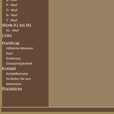
Q - Wurf
P - Wurf
O - Wurf
N - Wurf
Y - Wurf
A1 - Wurf
Hilfreiche Adressen
Kauf
Erziehung
Einsatzmöglichkeit
Kontaktformular
So finden Sie uns
Impressum