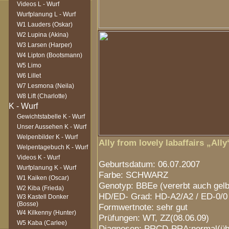
Videos L - Wurf
Wurfplanung L - Wurf
W1 Lauders (Oskar)
W2 Lupina (Akina)
W3 Larsen (Harper)
W4 Lipton (Bootsmann)
W5 Limo
W6 Lillet
W7 Lesmona (Neila)
W8 Lift (Charlotte)
Gewichtstabelle K - Wurf
Unser Aussehen K - Wurf
Welpenbilder K - Wurf
Ally from lovely labaffairs „Ally
Welpentagebuch K - Wurf
Videos K - Wurf
Geburtsdatum: 06.07.2007
Wurfplanung K - Wurf
Farbe: SCHWARZ
W1 Kaiken (Oscar)
Genotyp: BBEe (vererbt auch gelb
W2 Kiba (Frieda)
HD/ED- Grad: HD-A2/A2 / ED-0/0
W3 Kastell Donker
(Bosse)
Formwertnote: sehr gut
W4 Kilkenny (Hunter)
Prüfungen:
WT, ZZ(08.06.09)
W5 Kaba (Carlee)
Diagnosen: PRCD-PRA:normal(üb