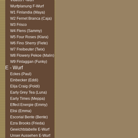
Videos F-Wurf
Wurfplanung F-Wurf
W1 Finlandia (Maya)
W2 Fernet Branca (Caja)
W3 Frisco
W4 Flens (Sammy)
W5 Four Roses (Klara)
W6 Fino Sherry (Fiete)
W7 Freibeuter (Twix)
W8 Flowery Pekoe (Malin)
W9 Finlaggan (Funky)
Eckes (Paul)
Einbecker (Eddi)
Elija Craig (Poldi)
Early Grey Tea (Luna)
Early Times (Meppa)
Effect Energie (Emmy)
Elisi (Emma)
Escorial Bente (Bente)
Ezra Brooks (Frieda)
Gewichtstabelle E-Wurf
Unser Aussehen E-Wurf