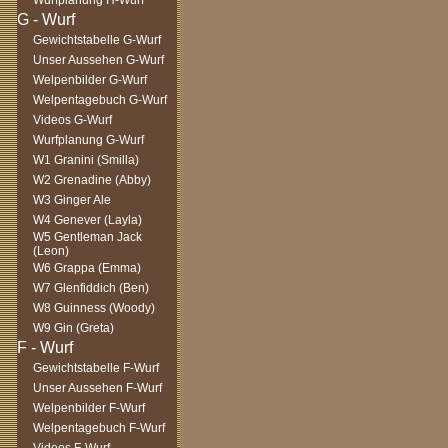
Wurfplanung H-Wurf
Gewichtstabelle G-Wurf
Unser Aussehen G-Wurf
Welpenbilder G-Wurf
Welpentagebuch G-Wurf
Videos G-Wurf
Wurfplanung G-Wurf
W1 Granini (Smilla)
W2 Grenadine (Abby)
W3 Ginger Ale
W4 Genever (Layla)
W5 Gentleman Jack
(Leon)
W6 Grappa (Emma)
W7 Glenfiddich (Ben)
W8 Guinness (Woody)
W9 Gin (Greta)
Gewichtstabelle F-Wurf
Unser Aussehen F-Wurf
Welpenbilder F-Wurf
Welpentagebuch F-Wurf