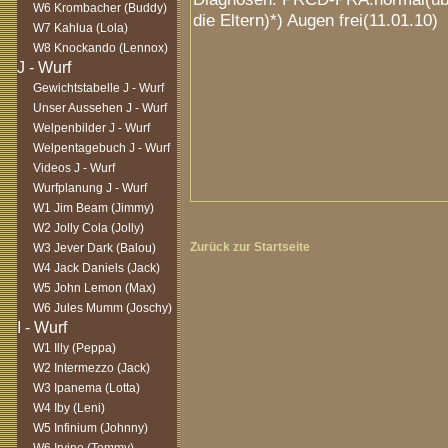
W6 Krombacher (Buddy)
die Eltern)*) Augen frei(11.01.10)
W7 Kahlua (Lola)
W8 Knockando (Lennox)
Gewichtstabelle J - Wurf
Unser Aussehen J - Wurf
Welpenbilder J - Wurf
Welpentagebuch J - Wurf
Videos J - Wurf
Wurfplanung J - Wurf
W1 Jim Beam (Jimmy)
W2 Jolly Cola (Jolly)
Zurück zur Startseite
W3 Jever Dark (Balou)
W4 Jack Daniels (Jack)
W5 John Lemon (Max)
W6 Jules Mumm (Joschy)
W1 Illy (Peppa)
W2 Intermezzo (Jack)
W3 Ipanema (Lotta)
W4 Iby (Leni)
W5 Infinium (Johnny)