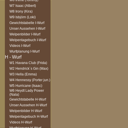
W6 Irvine (Tommy)
W7 Isaac (Albert)
W8 Irony (Kira)
W9 Isbjörn (Loki)
Gewichtstabelle I-Wurf
Unser Aussehen I-Wurf
Welpenbilder I-Wurf
Welpentagebuch I-Wurf
Videos I-Wurf
Wurfplanung I-Wurf
W1 Havana Club (Frida)
W2 Hendrick´s Gin (Max)
W3 Hella (Emma)
W4 Hennessy (Porter jun.)
W5 Hurricane (Isaac)
W6 Heydt Lady Power
(Nala)
Gewichtstabelle H-Wurf
Unser Aussehen H-Wurf
Welpenbilder H-Wurf
Welpentagebuch H-Wurf
Videos H-Wurf