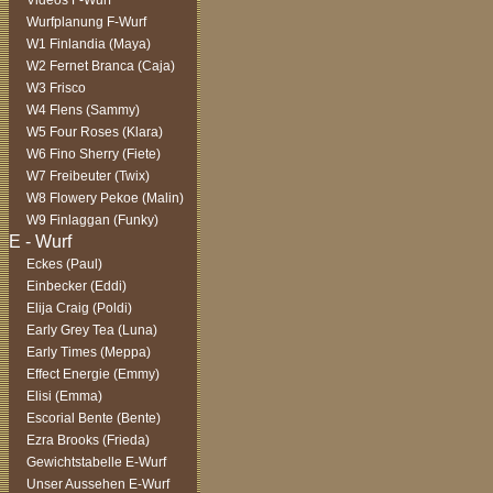
Videos F-Wurf
Wurfplanung F-Wurf
W1 Finlandia (Maya)
W2 Fernet Branca (Caja)
W3 Frisco
W4 Flens (Sammy)
W5 Four Roses (Klara)
W6 Fino Sherry (Fiete)
W7 Freibeuter (Twix)
W8 Flowery Pekoe (Malin)
W9 Finlaggan (Funky)
Eckes (Paul)
Einbecker (Eddi)
Elija Craig (Poldi)
Early Grey Tea (Luna)
Early Times (Meppa)
Effect Energie (Emmy)
Elisi (Emma)
Escorial Bente (Bente)
Ezra Brooks (Frieda)
Gewichtstabelle E-Wurf
Unser Aussehen E-Wurf