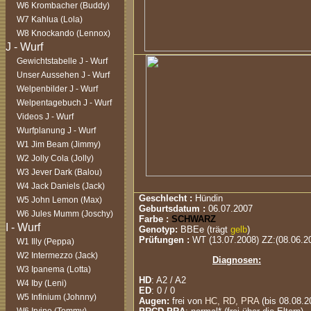
W6 Krombacher (Buddy)
W7 Kahlua (Lola)
W8 Knockando (Lennox)
Gewichtstabelle J - Wurf
Unser Aussehen J - Wurf
Welpenbilder J - Wurf
Welpentagebuch J - Wurf
Videos J - Wurf
Wurfplanung J - Wurf
W1 Jim Beam (Jimmy)
W2 Jolly Cola (Jolly)
W3 Jever Dark (Balou)
W4 Jack Daniels (Jack)
Geschlecht :
Hündin
W5 John Lemon (Max)
Geburtsdatum :
06.07.2007
W6 Jules Mumm (Joschy)
Farbe :
SCHWARZ
Genotyp:
BBEe (
trägt
gelb
)
Prüfungen :
WT (13.07.2008) ZZ:(08.06.2
W1 Illy (Peppa)
W2 Intermezzo (Jack)
Diagnosen:
W3 Ipanema (Lotta)
HD
: A2 / A2
W4 Iby (Leni)
ED
: 0 / 0
W5 Infinium (Johnny)
Augen:
frei von
HC, RD, PRA
(bis 08.08.2