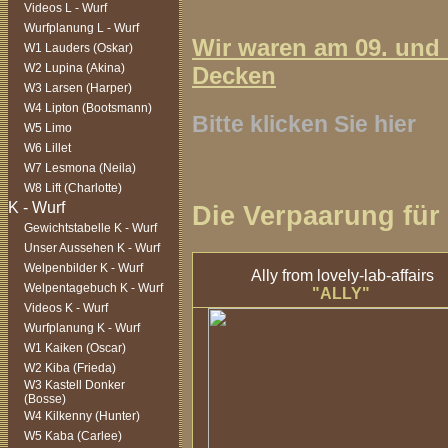
Videos L - Wurf
Wurfplanung L - Wurf
Wir waren am 09. und 
W1 Lauders (Oskar)
W2 Lupina (Akina)
Decken
W3 Larsen (Harper)
W4 Lipton (Bootsmann)
Bitte
klicken Sie hier
W5 Limo
W6 Lillet
W7 Lesmona (Neila)
W8 Lift (Charlotte)
Die Verpaarung für
Gewichtstabelle K - Wurf
Unser Aussehen K - Wurf
Welpenbilder K - Wurf
Ally
from lovely-lab-affairs
Welpentagebuch K - Wurf
"ALLY"
Videos K - Wurf
Wurfplanung K - Wurf
W1 Kaiken (Oscar)
W2 Kiba (Frieda)
W3 Kastell Donker
(Bosse)
W4 Kilkenny (Hunter)
W5 Kaba (Carlee)