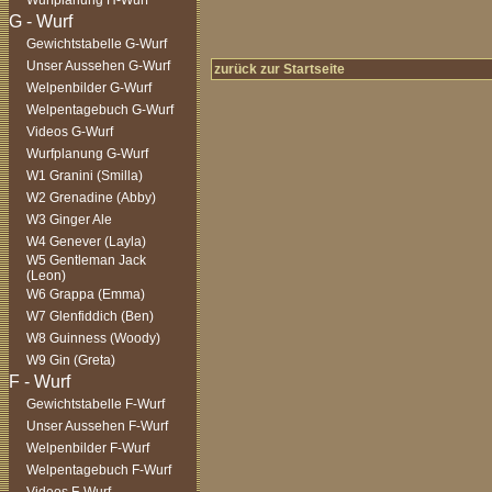
Wurfplanung H-Wurf
Gewichtstabelle G-Wurf
Unser Aussehen G-Wurf
zurück zur Startseite
Welpenbilder G-Wurf
Welpentagebuch G-Wurf
Videos G-Wurf
Wurfplanung G-Wurf
W1 Granini (Smilla)
W2 Grenadine (Abby)
W3 Ginger Ale
W4 Genever (Layla)
W5 Gentleman Jack
(Leon)
W6 Grappa (Emma)
W7 Glenfiddich (Ben)
W8 Guinness (Woody)
W9 Gin (Greta)
Gewichtstabelle F-Wurf
Unser Aussehen F-Wurf
Welpenbilder F-Wurf
Welpentagebuch F-Wurf