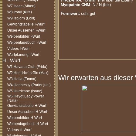
W6 Irvine (Tommy)
PRCD-PRA
: normal* (frei über die Eltern)
Myopathie CNM
: N / N (frei)
W7 Isaac (Albert)
W8 Irony (Kira)
Formwert:
sehr gut
W9 Isbjörn (Loki)
Gewichtstabelle I-Wurf
Unser Aussehen I-Wurf
Welpenbilder I-Wurf
Welpentagebuch I-Wurf
Videos I-Wurf
Wurfplanung I-Wurf
W1 Havana Club (Frida)
W2 Hendrick´s Gin (Max)
Wir erwarten aus dieser
W3 Hella (Emma)
W4 Hennessy (Porter jun.)
W5 Hurricane (Isaac)
W6 Heydt Lady Power
(Nala)
Gewichtstabelle H-Wurf
Unser Aussehen H-Wurf
Welpenbilder H-Wurf
Welpentagebuch H-Wurf
Videos H-Wurf