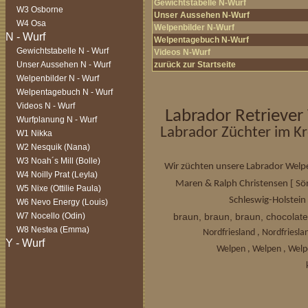
Gewichtstabelle N-Wurf
W3 Osborne
Unser Aussehen N-Wurf
W4 Osa
Welpenbilder N-Wurf
Welpentagebuch N-Wurf
Gewichtstabelle N - Wurf
Videos N-Wurf
Unser Aussehen N - Wurf
zurück zur Startseite
Welpenbilder N - Wurf
Welpentagebuch N - Wurf
Videos N - Wurf
Labrador Retriever
Wurfplanung N - Wurf
Labrador Züchter im Kr
W1 Nikka
W2 Nesquik (Nana)
W3 Noah´s Mill (Bolle)
Wir züchten unsere Labrador Welpe
W4 Noilly Prat (Leyla)
[
Maren & Ralph Christensen
Sö
W5 Nixe (Ottilie Paula)
Schleswig-Holstein 
W6 Nevo Energy (Louis)
W7 Nocello (Odin)
braun, braun, braun, chocolate
W8 Nestea (Emma)
Nordfriesland , Nordfries
Welpen , Welpen , Welp