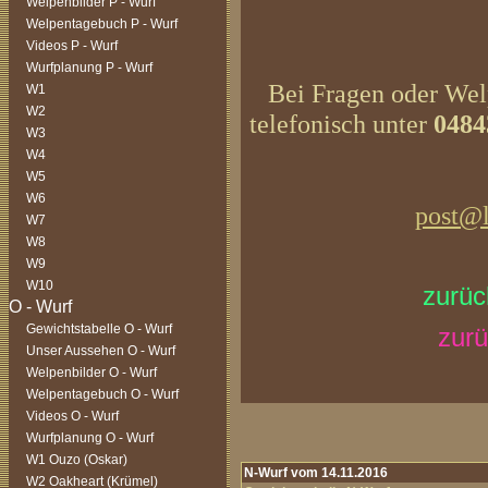
Welpenbilder P - Wurf
Welpentagebuch P - Wurf
Videos P - Wurf
Wurfplanung P - Wurf
Bei Fragen oder Welp
W1
W2
telefonisch unter
0484
W3
W4
W5
W6
post@l
W7
W8
W9
W10
zurüc
Gewichtstabelle O - Wurf
zurü
Unser Aussehen O - Wurf
Welpenbilder O - Wurf
Welpentagebuch O - Wurf
Videos O - Wurf
Wurfplanung O - Wurf
W1 Ouzo (Oskar)
N-Wurf vom 14.11.2016
W2 Oakheart (Krümel)