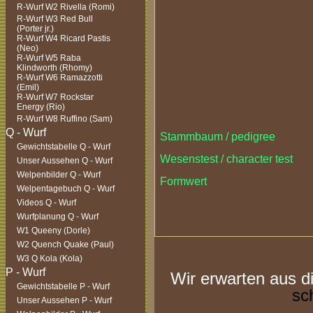
R-Wurf W2 Rivella (Romi)
R-Wurf W3 Red Bull
(Porter jr.)
R-Wurf W4 Ricard Pastis
(Neo)
R-Wurf W5 Raba
Klindworth (Rhomy)
R-Wurf W6 Ramazzotti
(Emil)
R-Wurf W7 Rockstar
Energy (Rio)
R-Wurf W8 Ruffino (Sam)
Stammbaum / pedigree
Gewichtstabelle Q - Wurf
Wesenstest / character test
Unser Aussehen Q - Wurf
Welpenbilder Q - Wurf
Formwert
Welpentagebuch Q - Wurf
Videos Q - Wurf
Wurfplanung Q - Wurf
W1 Queeny (Dorle)
W2 Quench Quake (Paul)
W3 Q Kola (Kola)
Wir erwarten aus d
Gewichtstabelle P - Wurf
sc
Unser Aussehen P - Wurf