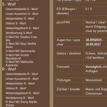
ED (Ellbogen /
0 / 0
Gewichtstabelle S - Wurf
elbowes)
Unser Aussehen S - Wurf
Welpenbilder S - Wurf
prcd-PRA
Normal / clear* 
Videos S - Wurf
durch Erbgang 
Welpentagebuch S - Wurf
clear by parent
Wurfplanung S-Wurf
S-Wurf W1 Sinalco Cola
Augen frei / eyes
18.0592015 -
Mix
S-Wurf W2 Skyy Vanilla
clear
18.09.2017
Bean
S-Wurf W3 Sternmarke
Gebiss / dentition
Schere, Vollza
S-Wurf W4 Scotch
/ full dentition
Macallan M
S-Wurf W5 Starbucks
Espresso
Formwert
Vorzüglich
oh
Auflagen
Gewichtstabelle R - Wurf
Unser Aussehen R - Wurf
Prüfungen
Wesenstest
Welpenbilder R - Wurf
Videos R - Wurf
Züchter / breeder
Maren und Ral
Welpentagebuch R - Wurf
Christensen
Wurfplanung R - Wurf
R-Wurf W1 Remy Martin
(Fiete)