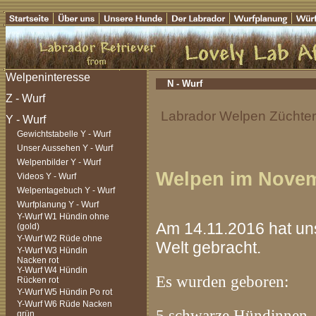
N - Wurf
Labrador Welpen Züchter 
Gewichtstabelle Y - Wurf
Unser Aussehen Y - Wurf
Welpenbilder Y - Wurf
Welpen im Novem
Videos Y - Wurf
Welpentagebuch Y - Wurf
Wurfplanung Y - Wurf
Y-Wurf W1 Hündin ohne
Am 14.11.2016 hat u
(gold)
Y-Wurf W2 Rüde ohne
Welt gebracht.
Y-Wurf W3 Hündin
Nacken rot
Y-Wurf W4 Hündin
Es wurden geboren:
Rücken rot
Y-Wurf W5 Hündin Po rot
Y-Wurf W6 Rüde Nacken
5 schwarze Hündinnen
grün