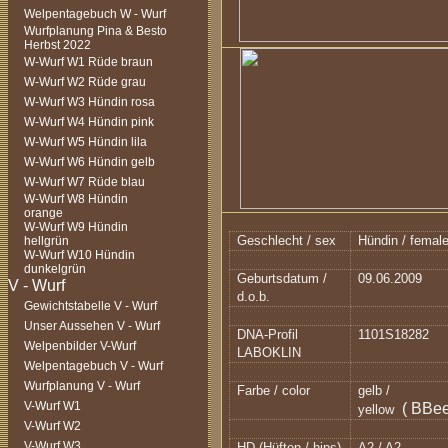
Welpentagebuch W - Wurf
Wurfplanung Pina & Besto
Herbst 2022
W-Wurf W1 Rüde braun
W-Wurf W2 Rüde grau
W-Wurf W3 Hündin rosa
W-Wurf W4 Hündin pink
W-Wurf W5 Hündin lila
W-Wurf W6 Hündin gelb
W-Wurf W7 Rüde blau
W-Wurf W8 Hündin
orange
W-Wurf W9 Hündin
Geschlecht / sex
Hündin / femal
hellgrün
W-Wurf W10 Hündin
dunkelgrün
Geburtsdatum /
09.06.2009
d.o.b.
Gewichtstabelle V - Wurf
Unser Aussehen V - Wurf
DNA-Profil
1101S18282
Welpenbilder V-Wurf
LABOKLIN
Welpentagebuch V - Wurf
Wurfplanung V - Wurf
Farbe / color
gelb /
V-Wurf W1
( BBee
yellow
V-Wurf W2
V-Wurf W3
HD (Hüften / hips)
A2 / A2