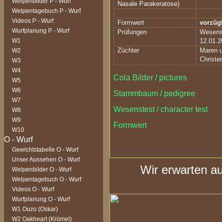
Welpenbilder P - Wurf
Nasale Parakeratose)
Welpentagebuch P - Wurf
Videos P - Wurf
Formwert
vorzüg
Wurfplanung P - Wurf
Prüfungen
Wesens
W1
12.01.2
Züchter
Maren 
W2
Christe
W3
W4
Cola Bilder / pictures
W5
W6
Stammbaum / pedigree
W7
Wesenstest / character test
W8
W9
Formwert
W10
Gewichtstabelle O - Wurf
Unser Aussehen O - Wurf
Wir erwarten a
Welpenbilder O - Wurf
Welpentagebuch O - Wurf
Videos O - Wurf
Wurfplanung O - Wurf
W1 Ouzo (Oskar)
W2 Oakheart (Krümel)