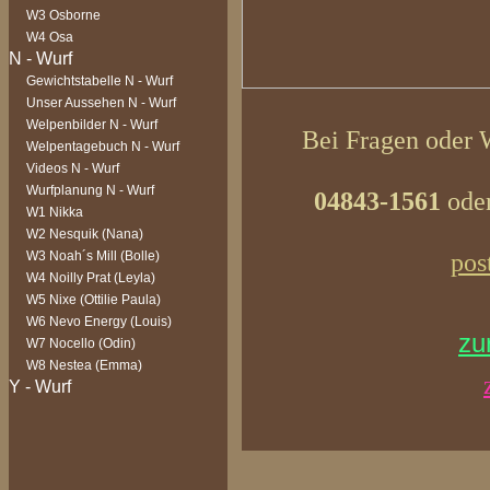
W3 Osborne
W4 Osa
Gewichtstabelle N - Wurf
Unser Aussehen N - Wurf
Welpenbilder N - Wurf
Bei Fragen oder W
Welpentagebuch N - Wurf
Videos N - Wurf
Wurfplanung N - Wurf
04843-1561
oder
W1 Nikka
W2 Nesquik (Nana)
pos
W3 Noah´s Mill (Bolle)
W4 Noilly Prat (Leyla)
W5 Nixe (Ottilie Paula)
W6 Nevo Energy (Louis)
zu
W7 Nocello (Odin)
W8 Nestea (Emma)