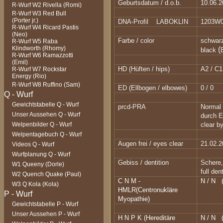
Geburtsdatum / d.o.b.
10.06.
R-Wurf W2 Rivella (Romi)
R-Wurf W3 Red Bull
(Porter jr.)
DNA-Profil LABOKLIN
1203W
R-Wurf W4 Ricard Pastis
(Neo)
Farbe / color
schwarz
R-Wurf W5 Raba
Klindworth (Rhomy)
(
black
R-Wurf W6 Ramazzotti
(Emil)
HD (Hüften / hips)
A2 / C1
R-Wurf W7 Rockstar
Energy (Rio)
R-Wurf W8 Ruffino (Sam)
ED (Ellbogen / elbowes)
0 / 0
Gewichtstabelle Q - Wurf
prcd-PRA
Normal /
Unser Aussehen Q - Wurf
durch E
Welpenbilder Q - Wurf
clear b
Welpentagebuch Q - Wurf
Augen frei / eyes clear
21.02.
Videos Q - Wurf
Wurfplanung Q - Wurf
Gebiss / dentition
Schere,
W1 Queeny (Dorle)
full den
W2 Quench Quake (Paul)
C N M -
N / N
W3 Q Kola (Kola)
HMLR(Centronukläre
Myopathie)
Gewichtstabelle P - Wurf
Unser Aussehen P - Wurf
H N P K (Hereditäre
N / N