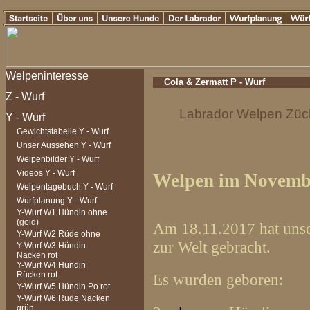
Cola & Zermatt P - Wurf
Labrador Welpen Zücht
Gewichtstabelle Y - Wurf
Unser Aussehen Y - Wurf
Welpenbilder Y - Wurf
Videos Y - Wurf
Welpen im Novemb
Welpentagebuch Y - Wurf
Wurfplanung Y - Wurf
Y-Wurf W1 Hündin ohne
(gold)
Am 18.11.2017 hat uns
Y-Wurf W2 Rüde ohne
zur Welt gebracht.
Y-Wurf W3 Hündin
Nacken rot
Y-Wurf W4 Hündin
Rücken rot
Es wurden geboren:
Y-Wurf W5 Hündin Po rot
Y-Wurf W6 Rüde Nacken
grün