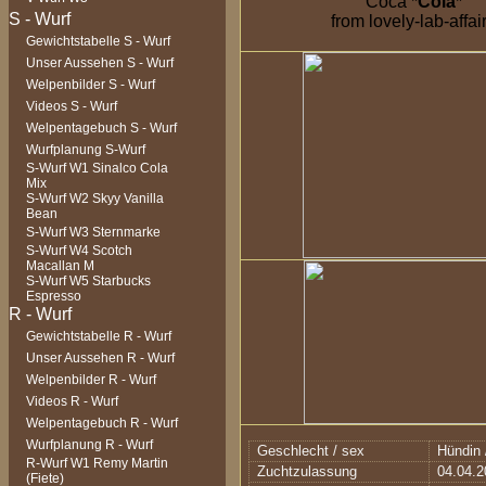
Coca
*
Cola
*
from lovely-lab-affai
Gewichtstabelle S - Wurf
Unser Aussehen S - Wurf
Welpenbilder S - Wurf
Videos S - Wurf
Welpentagebuch S - Wurf
Wurfplanung S-Wurf
S-Wurf W1 Sinalco Cola
Mix
S-Wurf W2 Skyy Vanilla
Bean
S-Wurf W3 Sternmarke
S-Wurf W4 Scotch
Macallan M
S-Wurf W5 Starbucks
Espresso
Gewichtstabelle R - Wurf
Unser Aussehen R - Wurf
Welpenbilder R - Wurf
Videos R - Wurf
Welpentagebuch R - Wurf
Wurfplanung R - Wurf
Geschlecht / sex
Hündin 
R-Wurf W1 Remy Martin
Zuchtzulassung
04.04.
(Fiete)