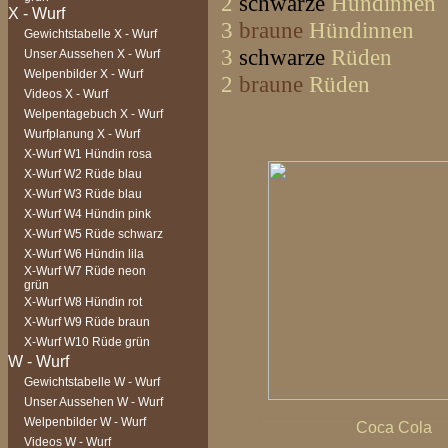
2
schwarze
Hündinnen
3
braune
Hündinnen
Gewichtstabelle X - Wurf
3
schwarze
Rüden
Unser Aussehen X - Wurf
Welpenbilder X - Wurf
2
braune
Rüden
Videos X - Wurf
Welpentagebuch X - Wurf
Wurfplanung X - Wurf
X-Wurf W1 Hündin rosa
X-Wurf W2 Rüde blau
X-Wurf W3 Rüde blau
X-Wurf W4 Hündin pink
X-Wurf W5 Rüde schwarz
X-Wurf W6 Hündin lila
X-Wurf W7 Rüde neon
grün
X-Wurf W8 Hündin rot
X-Wurf W9 Rüde braun
X-Wurf W10 Rüde grün
Gewichtstabelle W - Wurf
Unser Aussehen W - Wurf
Welpenbilder W - Wurf
Coca Cola
Videos W - Wurf