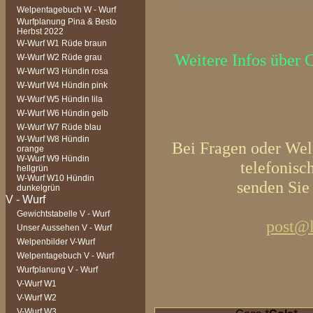
Welpentagebuch W - Wurf
Wurfplanung Pina & Besto
Herbst 2022
W-Wurf W1 Rüde braun
Weitere Infos über C
W-Wurf W2 Rüde grau
W-Wurf W3 Hündin rosa
W-Wurf W4 Hündin pink
W-Wurf W5 Hündin lila
W-Wurf W6 Hündin gelb
W-Wurf W7 Rüde blau
W-Wurf W8 Hündin
Bei Fragen oder Welp
orange
W-Wurf W9 Hündin
telefonisc
hellgrün
W-Wurf W10 Hündin
senden Sie
dunkelgrün
Gewichtstabelle V - Wurf
post@l
Unser Aussehen V - Wurf
Welpenbilder V-Wurf
Welpentagebuch V - Wurf
Wurfplanung V - Wurf
V-Wurf W1
V-Wurf W2
V-Wurf W3