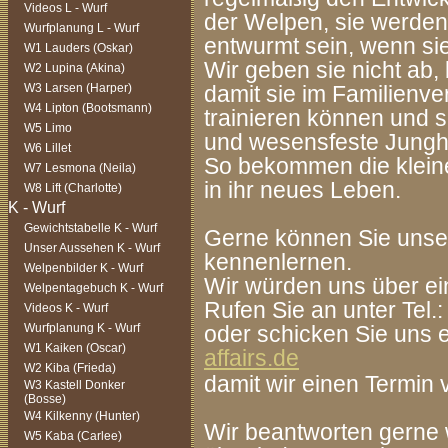
Videos L - Wurf
der Welpen, sie werden
Wurfplanung L - Wurf
entwurmt sein, wenn sie
W1 Lauders (Oskar)
Wir geben sie nicht ab,
W2 Lupina (Akina)
W3 Larsen (Harper)
damit sie im Familienve
W4 Lipton (Bootsmann)
trainieren können und 
W5 Limo
und wesensfeste Jung
W6 Lillet
So bekommen die kleine
W7 Lesmona (Neila)
in ihr neues Leben.
W8 Lift (Charlotte)
Gewichtstabelle K - Wurf
Gerne können Sie unse
Unser Aussehen K - Wurf
kennenlernen.
Welpenbilder K - Wurf
Wir würden uns über ei
Welpentagebuch K - Wurf
Rufen Sie an unter Tel.
Videos K - Wurf
Wurfplanung K - Wurf
oder schicken Sie uns e
W1 Kaiken (Oscar)
affairs.de
W2 Kiba (Frieda)
damit wir einen Termin
W3 Kastell Donker
(Bosse)
W4 Kilkenny (Hunter)
Wir beantworten gerne 
W5 Kaba (Carlee)