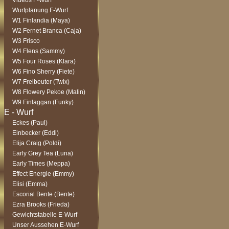
Videos F-Wurf
Wurfplanung F-Wurf
W1 Finlandia (Maya)
W2 Fernet Branca (Caja)
W3 Frisco
W4 Flens (Sammy)
W5 Four Roses (Klara)
W6 Fino Sherry (Fiete)
W7 Freibeuter (Twix)
W8 Flowery Pekoe (Malin)
W9 Finlaggan (Funky)
Eckes (Paul)
Einbecker (Eddi)
Elija Craig (Poldi)
Early Grey Tea (Luna)
Early Times (Meppa)
Effect Energie (Emmy)
Elisi (Emma)
Escorial Bente (Bente)
Ezra Brooks (Frieda)
Gewichtstabelle E-Wurf
Unser Aussehen E-Wurf