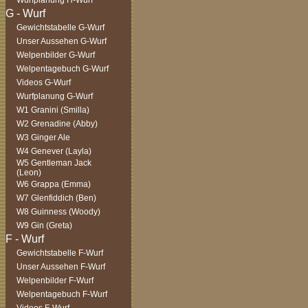
Wurfplanung H-Wurf
Gewichtstabelle G-Wurf
Unser Aussehen G-Wurf
Welpenbilder G-Wurf
Welpentagebuch G-Wurf
Videos G-Wurf
Wurfplanung G-Wurf
W1 Granini (Smilla)
W2 Grenadine (Abby)
W3 Ginger Ale
W4 Genever (Layla)
W5 Gentleman Jack
(Leon)
W6 Grappa (Emma)
W7 Glenfiddich (Ben)
W8 Guinness (Woody)
W9 Gin (Greta)
Gewichtstabelle F-Wurf
Unser Aussehen F-Wurf
Welpenbilder F-Wurf
Welpentagebuch F-Wurf