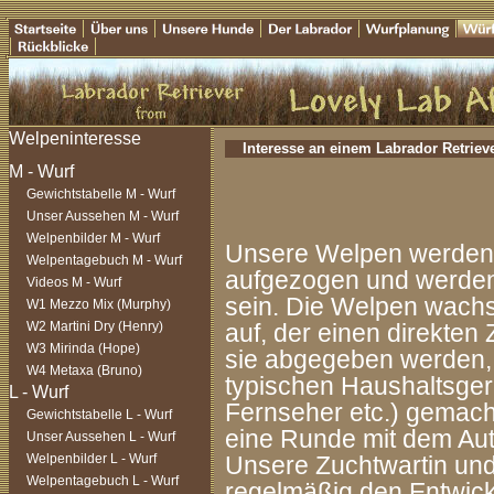
Interesse an einem Labrador Retriev
Gewichtstabelle M - Wurf
Unser Aussehen M - Wurf
Welpenbilder M - Wurf
Unsere Welpen werden l
Welpentagebuch M - Wurf
aufgezogen und werde
Videos M - Wurf
sein. Die Welpen wach
W1 Mezzo Mix (Murphy)
W2 Martini Dry (Henry)
auf, der einen direkte
W3 Mirinda (Hope)
sie abgegeben werden, 
W4 Metaxa (Bruno)
typischen Haushaltsge
Fernseher etc.) gemach
Gewichtstabelle L - Wurf
eine Runde mit dem Aut
Unser Aussehen L - Wurf
Welpenbilder L - Wurf
Unsere Zuchtwartin und 
Welpentagebuch L - Wurf
regelmäßig den Entwic