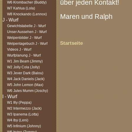
über jeden Kontakt!
W6 Krombacher (Buddy)
W7 Kahlua (Lola)
W8 Knockando (Lennox)
Maren und Ralph
Gewichtstabelle J - Wurf
Unser Aussehen J - Wurf
Welpenbilder J - Wurf
Startseite
Welpentagebuch J - Wurf
Videos J - Wurf
Wurfplanung J - Wurf
W1 Jim Beam (Jimmy)
W2 Jolly Cola (Jolly)
Labrador Retriever 
W3 Jever Dark (Balou)
Labrador Züchter im Krei
W4 Jack Daniels (Jack)
W5 John Lemon (Max)
Wir züchten unsere Labrador Welpen i
W6 Jules Mumm (Joschy)
Schleswig-Holstein , S
W1 Illy (Peppa)
Nordfriesland 
W2 Intermezzo (Jack)
Welpen ,
W3 Ipanema (Lotta)
schwarz
W4 Iby (Leni)
W5 Infinium (Johnny)