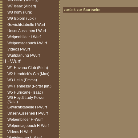
W6 Irvine (Tommy)
W7 Isaac (Albert)
zurück zur Startseite
W8 Irony (Kira)
W9 Isbjörn (Loki)
Gewichtstabelle I-Wurf
Unser Aussehen I-Wurf
Welpenbilder I-Wurf
Welpentagebuch I-Wurf
Videos I-Wurf
Wurfplanung I-Wurf
W1 Havana Club (Frida)
W2 Hendrick´s Gin (Max)
W3 Hella (Emma)
W4 Hennessy (Porter jun.)
W5 Hurricane (Isaac)
W6 Heydt Lady Power
(Nala)
Gewichtstabelle H-Wurf
Unser Aussehen H-Wurf
Welpenbilder H-Wurf
Welpentagebuch H-Wurf
Videos H-Wurf