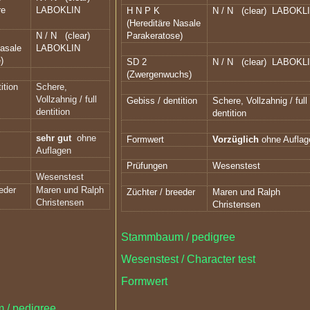
re
LABOKLIN
H N P K
N / N
(clear) LABOKL
(Hereditäre Nasale
N / N
(clear)
Parakeratose)
Nasale
LABOKLIN
)
SD 2
N / N
(clear) LABOKL
(Zwergenwuchs)
ition
Schere,
Vollzahnig / full
Gebiss / dentition
Schere, Vollzahnig / full
dentition
dentition
sehr gut
ohne
Formwert
Vorzüglich
ohne Auflag
Auflagen
Prüfungen
Wesenstest
Wesenstest
eeder
Maren und Ralph
Züchter / breeder
Maren und Ralph
Christensen
Christensen
Stammbaum / pedigree
Wesenstest / Character test
Formwert
/ pedigree