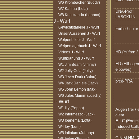
W6 Krombacher (Buddy)
W7 Kahlua (Lola)
DNA-Profil
W8 Knockando (Lennox)
LABOKLIN
Gewichtstabelle J - Wurf
Farbe / color
Unser Aussehen J - Wurf
Welpenbilder J - Wurf
Welpentagebuch J - Wurf
HD (Hüften / 
Videos J - Wurf
Wurfplanung J - Wurf
ED (Ellbogen
W1 Jim Beam (Jimmy)
elbowes)
W2 Jolly Cola (Jolly)
W3 Jever Dark (Balou)
prcd-PRA
W4 Jack Daniels (Jack)
W5 John Lemon (Max)
W6 Jules Mumm (Joschy)
W1 Illy (Peppa)
Augen frei /
W2 Intermezzo (Jack)
clear
W3 Ipanema (Lotta)
E I C (Exerc
Induced Coll
W4 Iby (Leni)
W5 Infinium (Johnny)
C N M-HML