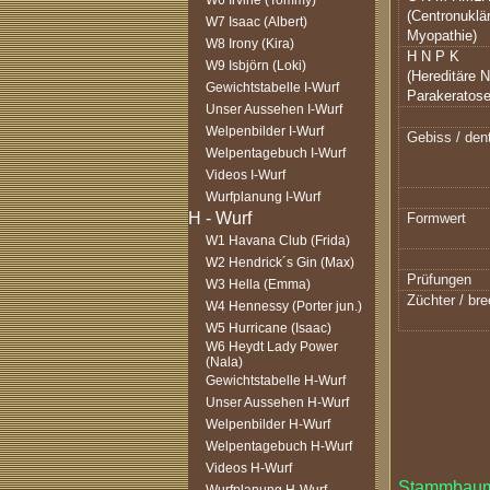
W6 Irvine (Tommy)
(Centronuklä
W7 Isaac (Albert)
Myopathie)
W8 Irony (Kira)
H N P K
W9 Isbjörn (Loki)
(Hereditäre 
Gewichtstabelle I-Wurf
Parakeratose
Unser Aussehen I-Wurf
Welpenbilder I-Wurf
Gebiss / dent
Welpentagebuch I-Wurf
Videos I-Wurf
Wurfplanung I-Wurf
Formwert
W1 Havana Club (Frida)
W2 Hendrick´s Gin (Max)
Prüfungen
W3 Hella (Emma)
Züchter / br
W4 Hennessy (Porter jun.)
W5 Hurricane (Isaac)
W6 Heydt Lady Power
(Nala)
Gewichtstabelle H-Wurf
Unser Aussehen H-Wurf
Welpenbilder H-Wurf
Welpentagebuch H-Wurf
Videos H-Wurf
Stammbaum 