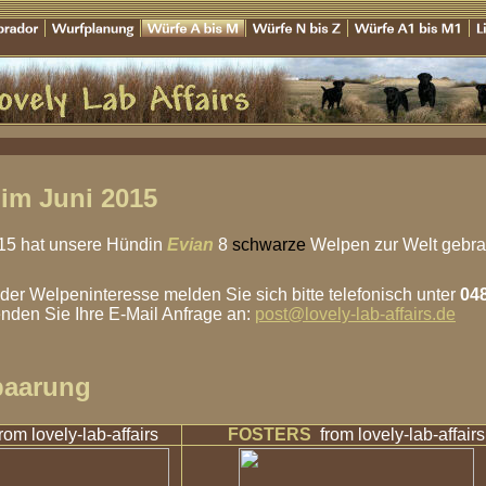
im Juni 2015
15 hat unsere Hündin
Evian
8
schwarze
Welpen zur Welt gebra
der Welpeninteresse melden Sie sich bitte telefonisch unter
04
nden Sie Ihre E-Mail Anfrage an:
post@lovely-lab-affairs.de
paarung
from lovely-lab-affairs
FOSTERS
from lovely-lab-affairs