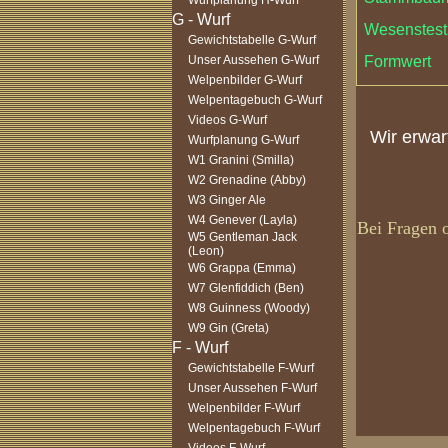
Wurfplanung H-Wurf
Wesenstest 
Gewichtstabelle G-Wurf
Unser Aussehen G-Wurf
Formwert
Welpenbilder G-Wurf
Welpentagebuch G-Wurf
Videos G-Wurf
Wir erwar
Wurfplanung G-Wurf
W1 Granini (Smilla)
W2 Grenadine (Abby)
W3 Ginger Ale
W4 Genever (Layla)
Bei Fragen o
W5 Gentleman Jack
(Leon)
W6 Grappa (Emma)
W7 Glenfiddich (Ben)
W8 Guinness (Woody)
W9 Gin (Greta)
Gewichtstabelle F-Wurf
Unser Aussehen F-Wurf
Welpenbilder F-Wurf
Welpentagebuch F-Wurf