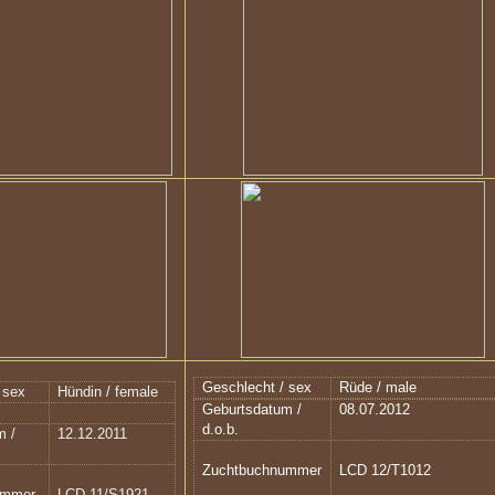
Geschlecht / sex
Rüde / male
 sex
Hündin / female
Geburtsdatum /
08.07.2012
d.o.b.
m /
12.12.2011
Zuchtbuchnummer
LCD 12/T1012
ummer
LCD 11/S1921