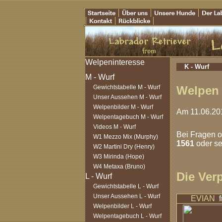
K - Wurf
Gewichtstabelle M - Wurf
Welpen 
Unser Aussehen M - Wurf
Welpenbilder M - Wurf
Am 11.06.20
Welpentagebuch M - Wurf
Videos M - Wurf
Bei Fragen o
W1 Mezzo Mix (Murphy)
1561
oder se
W2 Martini Dry (Henry)
W3 Mirinda (Hope)
W4 Metaxa (Bruno)
Die Ver
Gewichtstabelle L - Wurf
Unser Aussehen L - Wurf
EVIAN
Welpenbilder L - Wurf
Welpentagebuch L - Wurf