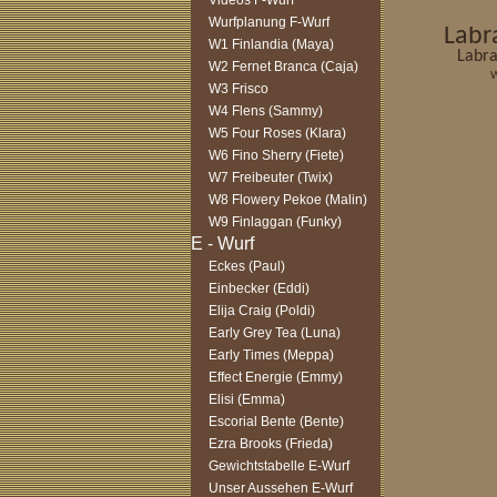
Videos F-Wurf
Wurfplanung F-Wurf
Labr
W1 Finlandia (Maya)
Labra
W2 Fernet Branca (Caja)
W
W3 Frisco
W4 Flens (Sammy)
W5 Four Roses (Klara)
W6 Fino Sherry (Fiete)
W7 Freibeuter (Twix)
W8 Flowery Pekoe (Malin)
W9 Finlaggan (Funky)
Eckes (Paul)
Einbecker (Eddi)
Elija Craig (Poldi)
Early Grey Tea (Luna)
Early Times (Meppa)
Effect Energie (Emmy)
Elisi (Emma)
Escorial Bente (Bente)
Ezra Brooks (Frieda)
Gewichtstabelle E-Wurf
Unser Aussehen E-Wurf