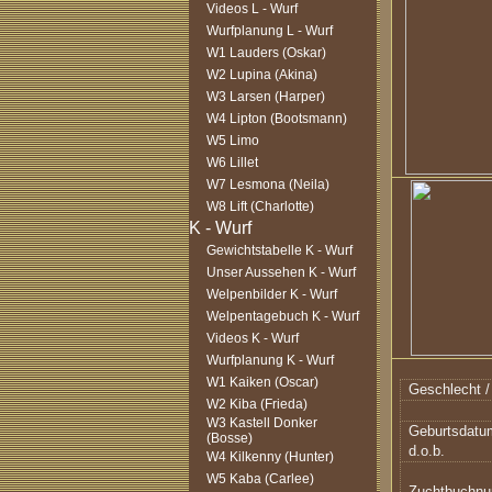
Videos L - Wurf
Wurfplanung L - Wurf
W1 Lauders (Oskar)
W2 Lupina (Akina)
W3 Larsen (Harper)
W4 Lipton (Bootsmann)
W5 Limo
W6 Lillet
W7 Lesmona (Neila)
W8 Lift (Charlotte)
Gewichtstabelle K - Wurf
Unser Aussehen K - Wurf
Welpenbilder K - Wurf
Welpentagebuch K - Wurf
Videos K - Wurf
Wurfplanung K - Wurf
W1 Kaiken (Oscar)
Geschlecht /
W2 Kiba (Frieda)
W3 Kastell Donker
Geburtsdatu
(Bosse)
d.o.b.
W4 Kilkenny (Hunter)
W5 Kaba (Carlee)
Zuchtbuchn