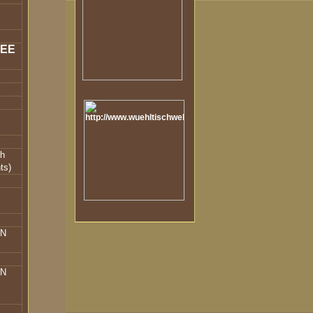
bEE
ch
ts)
IN
IN