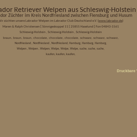
ador Retriever Welpen aus Schleswig-Holstein
dor Züchter im Kreis Nordfriesland zwischen Flensburg und Husum
ir züchten unsere Labrador Welpen im Labrador Club Deutschland e.V. (
www.labrador.de
)
[
[
[
Maren & Ralph Christensen
Sönnigeskoppel 11
25855 Haselund
Fon 04843-1561
Schleswig-Holstein , Schleswig-Holstein , Schleswig-Holstein
braun, braun, braun, chocolate, chocolate, chocolate, schwarz, schwarz, schwarz,
Nordfriesland , Nordfriesland , Nordfriesland, Hamburg, Hamburg, Hamburg,
Welpen , Welpen , Welpen, Welpe, Welpe, Welpe, suche, suche, suche,
kaufen, kaufen, kaufen,
Druckbare 