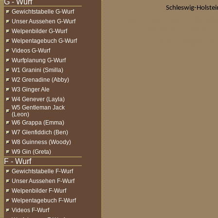
Schleswig-Holstei
Gewichtstabelle G-Wurf
braun, braun, braun, chocola
Unser Aussehen G-Wurf
Nordfriesland , Nordfrie
Welpenbilder G-Wurf
Welpentagebuch G-Wurf
Welpen , Welpen , Wel
Videos G-Wurf
Wurfplanung G-Wurf
W1 Granini (Smilla)
W2 Grenadine (Abby)
W3 Ginger Ale
W4 Genever (Layla)
W5 Gentleman Jack
(Leon)
W6 Grappa (Emma)
W7 Glenfiddich (Ben)
W8 Guinness (Woody)
W9 Gin (Greta)
Gewichtstabelle F-Wurf
Unser Aussehen F-Wurf
Welpenbilder F-Wurf
Welpentagebuch F-Wurf
Videos F-Wurf