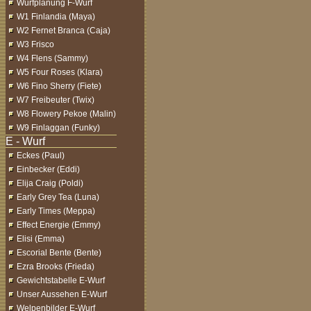
Wurfplanung F-Wurf
W1 Finlandia (Maya)
W2 Fernet Branca (Caja)
W3 Frisco
W4 Flens (Sammy)
W5 Four Roses (Klara)
W6 Fino Sherry (Fiete)
W7 Freibeuter (Twix)
W8 Flowery Pekoe (Malin)
W9 Finlaggan (Funky)
Eckes (Paul)
Einbecker (Eddi)
Elija Craig (Poldi)
Early Grey Tea (Luna)
Early Times (Meppa)
Effect Energie (Emmy)
Elisi (Emma)
Escorial Bente (Bente)
Ezra Brooks (Frieda)
Gewichtstabelle E-Wurf
Unser Aussehen E-Wurf
Welpenbilder E-Wurf