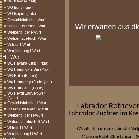
W7 Isaac (Albert)
W8 Irony (Kira)
W9 Isbjörn (Loki)
Gewichtstabelle I-Wurf
Wir erwarten aus d
Unser Aussehen I-Wurf
Welpenbilder I-Wurf
Welpentagebuch I-Wurf
Videos I-Wurf
Wurfplanung I-Wurf
W1 Havana Club (Frida)
W2 Hendrick´s Gin (Max)
W3 Hella (Emma)
W4 Hennessy (Porter jun.)
W5 Hurricane (Isaac)
W6 Heydt Lady Power
(Nala)
Gewichtstabelle H-Wurf
Labrador Retrieve
Unser Aussehen H-Wurf
Labrador Züchter im Kre
Welpenbilder H-Wurf
Welpentagebuch H-Wurf
Videos H-Wurf
Wir züchten unsere Labrador Welp
Wurfplanung H-Wurf
[
Maren & Ralph Christensen
S