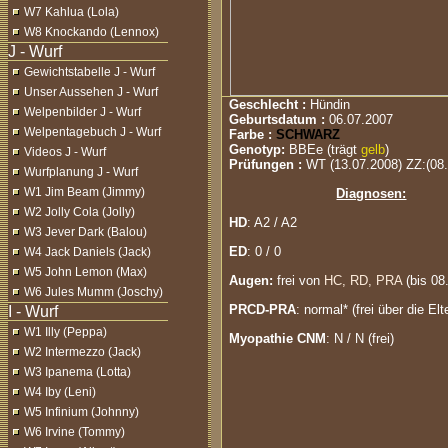
W7 Kahlua (Lola)
W8 Knockando (Lennox)
Gewichtstabelle J - Wurf
Unser Aussehen J - Wurf
Geschlecht :
Hündin
Welpenbilder J - Wurf
Geburtsdatum :
06.07.2007
Welpentagebuch J - Wurf
Farbe :
SCHWARZ
Genotyp:
BBEe (
trägt
gelb
)
Videos J - Wurf
Prüfungen :
WT (13.07.2008) ZZ:(08
Wurfplanung J - Wurf
W1 Jim Beam (Jimmy)
Diagnosen:
W2 Jolly Cola (Jolly)
HD
: A2 / A2
W3 Jever Dark (Balou)
ED
: 0 / 0
W4 Jack Daniels (Jack)
W5 John Lemon (Max)
Augen:
frei von
HC, RD, PRA
(bis 08
W6 Jules Mumm (Joschy)
PRCD-PRA
: normal* (frei über die Elt
W1 Illy (Peppa)
Myopathie CNM
: N / N (frei)
W2 Intermezzo (Jack)
W3 Ipanema (Lotta)
W4 Iby (Leni)
W5 Infinium (Johnny)
W6 Irvine (Tommy)