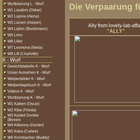
Wurfplanung L - Wurf
Die Verpaarung f
W1 Lauders (Oskar)
W2 Lupina (Akina)
W3 Larsen (Harper)
Ally
from lovely-lab-affa
W4 Lipton (Bootsmann)
"ALLY"
W5 Limo
W6 Lillet
W7 Lesmona (Neila)
W8 Lift (Charlotte)
Gewichtstabelle K - Wurf
Unser Aussehen K - Wurf
Welpenbilder K - Wurf
Welpentagebuch K - Wurf
Videos K - Wurf
Wurfplanung K - Wurf
W1 Kaiken (Oscar)
W2 Kiba (Frieda)
W3 Kastell Donker
(Bosse)
W4 Kilkenny (Hunter)
W5 Kaba (Carlee)
W6 Krombacher (Buddy)