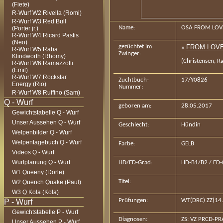
(Fiete)
R-Wurf W2 Rivella (Romi)
R-Wurf W3 Red Bull
Name:
OSA FROM LOVE
(Porter jr.)
R-Wurf W4 Ricard Pastis
(Neo)
gezüchtet im
FROM LOVE
»
R-Wurf W5 Raba
Zwinger:
Klindworth (Rhomy)
(Christensen, 
R-Wurf W6 Ramazzotti
(Emil)
R-Wurf W7 Rockstar
Zuchtbuch-
17/Y0826
Energy (Rio)
Nummer:
R-Wurf W8 Ruffino (Sam)
geboren am:
28.05.2017
Gewichtstabelle Q - Wurf
Unser Aussehen Q - Wurf
Geschlecht:
Hündin
Welpenbilder Q - Wurf
Welpentagebuch Q - Wurf
Farbe:
GELB
Videos Q - Wurf
Wurfplanung Q - Wurf
HD/ED-Grad:
HD-B1/B2 / ED-
W1 Queeny (Dorle)
Titel:
W2 Quench Quake (Paul)
W3 Q Kola (Kola)
Prüfungen:
WT(DRC) ZZ(14
Gewichtstabelle P - Wurf
Diagnosen:
ZS: VZ PRCD-PR
Unser Aussehen P - Wurf