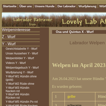
Osa und Quintus X - Wurf
Labrador Welpen Z
Gewichtstabelle Y - Wurf
Unser Aussehen Y - Wurf
Welpenbilder Y - Wurf
Videos Y - Wurf
Welpen im April 2023
Welpentagebuch Y - Wurf
Wurfplanung Y - Wurf
Y-Wurf W1 Hündin ohne
Am 26.04.2023 hat unsere Hündin 
(gold)
Y-Wurf W2 Rüde ohne
Es wurden geboren:
Y-Wurf W3 Hündin
Nacken rot
Y-Wurf W4 Hündin
1
gelbe
Hünd
Rücken rot
Y-Wurf W5 Hündin Po rot
3
schwarze
Hünd
Y-Wurf W6 Rüde Nacken