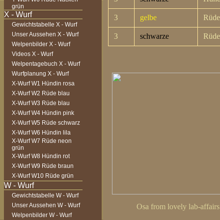
grün
3
gelbe
Rüde
Gewichtstabelle X - Wurf
Unser Aussehen X - Wurf
3
schwarze
Rüde
Welpenbilder X - Wurf
Videos X - Wurf
Welpentagebuch X - Wurf
Wurfplanung X - Wurf
X-Wurf W1 Hündin rosa
X-Wurf W2 Rüde blau
X-Wurf W3 Rüde blau
X-Wurf W4 Hündin pink
X-Wurf W5 Rüde schwarz
X-Wurf W6 Hündin lila
X-Wurf W7 Rüde neon
grün
X-Wurf W8 Hündin rot
X-Wurf W9 Rüde braun
X-Wurf W10 Rüde grün
Gewichtstabelle W - Wurf
Unser Aussehen W - Wurf
Osa from lovely lab-affairs
Welpenbilder W - Wurf