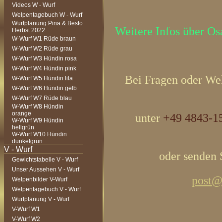
Videos W - Wurf
Welpentagebuch W - Wurf
Wurfplanung Pina & Besto
Weitere Infos über Os
Herbst 2022
W-Wurf W1 Rüde braun
W-Wurf W2 Rüde grau
W-Wurf W3 Hündin rosa
W-Wurf W4 Hündin pink
Bei Fragen oder Wel
W-Wurf W5 Hündin lila
W-Wurf W6 Hündin gelb
W-Wurf W7 Rüde blau
W-Wurf W8 Hündin
orange
unter
+49 4843-1
W-Wurf W9 Hündin
hellgrün
W-Wurf W10 Hündin
dunkelgrün
oder senden 
Gewichtstabelle V - Wurf
Unser Aussehen V - Wurf
post@l
Welpenbilder V-Wurf
Welpentagebuch V - Wurf
Wurfplanung V - Wurf
V-Wurf W1
V-Wurf W2