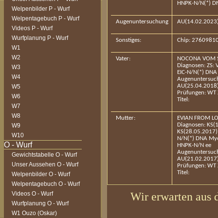
HNPK-N/N(*) D
Welpenbilder P - Wurf
Welpentagebuch P - Wurf
Augenuntersuchung
AU(14.02.2023
Videos P - Wurf
Wurfplanung P - Wurf
Sonstiges:
Chip: 2760981
W1
W2
Vater:
NOCONA VOM 
Diagnosen: ZS:
W3
EIC-N/N(*) DN
W4
Augenuntersuc
AU(25.04.2018
W5
Prüfungen: WT 
W6
Titel:
W7
W8
Mutter:
EVIAN FROM LO
Diagnosen: KS(
W9
KS(28.05.2017)
W10
N/N(*) DNA My
HNPK-N/N ee
Augenuntersuc
Gewichtstabelle O - Wurf
AU(21.02.2017
Unser Aussehen O - Wurf
Prüfungen: WT 
Titel:
Welpenbilder O - Wurf
Welpentagebuch O - Wurf
Wir erwarten aus 
Videos O - Wurf
Wurfplanung O - Wurf
W1 Ouzo (Oskar)