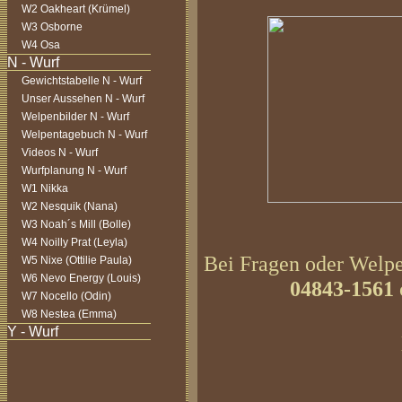
W2 Oakheart (Krümel)
W3 Osborne
W4 Osa
Gewichtstabelle N - Wurf
Unser Aussehen N - Wurf
Welpenbilder N - Wurf
Welpentagebuch N - Wurf
Videos N - Wurf
Wurfplanung N - Wurf
W1 Nikka
W2 Nesquik (Nana)
W3 Noah´s Mill (Bolle)
W4 Noilly Prat (Leyla)
Bei Fragen oder Welpen
W5 Nixe (Ottilie Paula)
W6 Nevo Energy (Louis)
04843-1561
W7 Nocello (Odin)
W8 Nestea (Emma)