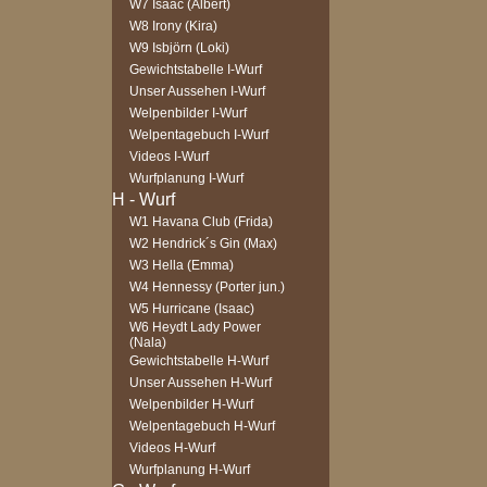
W7 Isaac (Albert)
W8 Irony (Kira)
W9 Isbjörn (Loki)
Gewichtstabelle I-Wurf
Unser Aussehen I-Wurf
Welpenbilder I-Wurf
Welpentagebuch I-Wurf
Videos I-Wurf
Wurfplanung I-Wurf
W1 Havana Club (Frida)
W2 Hendrick´s Gin (Max)
W3 Hella (Emma)
W4 Hennessy (Porter jun.)
W5 Hurricane (Isaac)
W6 Heydt Lady Power
(Nala)
Gewichtstabelle H-Wurf
Unser Aussehen H-Wurf
Welpenbilder H-Wurf
Welpentagebuch H-Wurf
Videos H-Wurf
Wurfplanung H-Wurf