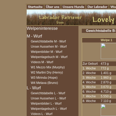
Gewichtstabelle B
Welpe 1
Gewichtstabelle M - Wurf
Unser Aussehen M - Wurf
Welpenbilder M - Wurf
Welpentagebuch M - Wurf
Videos M - Wurf
Zur Geburt
473 g
W1 Mezzo Mix (Murphy)
1. Woche
772 g
W2 Martini Dry (Henry)
2. Woche
1.401 g
W3 Mirinda (Hope)
3. Woche
1.960 g
4. Woche
2.870 g
W4 Metaxa (Bruno)
5. Woche
3.670 g
6. Woche
4.710 g
Gewichtstabelle L - Wurf
7. Woche
5.550 g
Unser Aussehen L - Wurf
8. Woche
7.110 g
Welpenbilder L - Wurf
Welpentagebuch L - Wurf
Videos L - Wurf