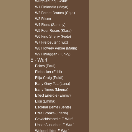
Wurfplanung F-Wurf
W1 Finlandia (Maya)
W2 Fernet Branca (Caja)
W3 Frisco
W4 Flens (Sammy)
W5 Four Roses (Klara)
W6 Fino Sherry (Fiete)
W7 Freibeuter (Twix)
W8 Flowery Pekoe (Malin)
W9 Finlaggan (Funky)
Eckes (Paul)
Einbecker (Eddi)
Elija Craig (Poldi)
Early Grey Tea (Luna)
Early Times (Meppa)
Effect Energie (Emmy)
Elisi (Emma)
Escorial Bente (Bente)
Ezra Brooks (Frieda)
Gewichtstabelle E-Wurf
Unser Aussehen E-Wurf
Welpenbilder E-Wurf