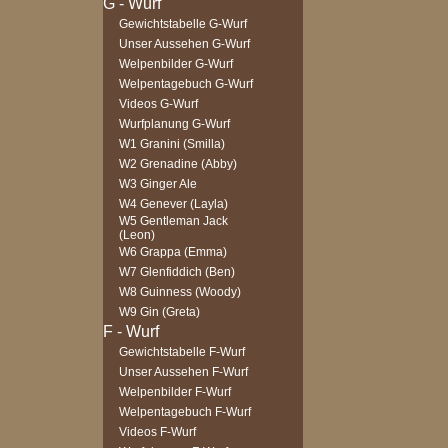
Gewichtstabelle G-Wurf
Unser Aussehen G-Wurf
Welpenbilder G-Wurf
Welpentagebuch G-Wurf
Videos G-Wurf
Wurfplanung G-Wurf
W1 Granini (Smilla)
W2 Grenadine (Abby)
W3 Ginger Ale
W4 Genever (Layla)
W5 Gentleman Jack
(Leon)
W6 Grappa (Emma)
W7 Glenfiddich (Ben)
W8 Guinness (Woody)
W9 Gin (Greta)
Gewichtstabelle F-Wurf
Unser Aussehen F-Wurf
Welpenbilder F-Wurf
Welpentagebuch F-Wurf
Videos F-Wurf