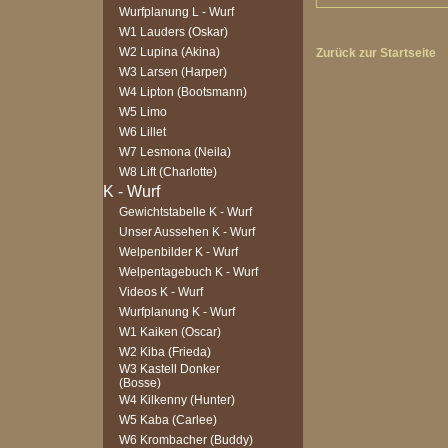
Wurfplanung L - Wurf
W1 Lauders (Oskar)
W2 Lupina (Akina)
Zurück zur Startseite
W3 Larsen (Harper)
W4 Lipton (Bootsmann)
W5 Limo
W6 Lillet
W7 Lesmona (Neila)
W8 Lift (Charlotte)
Gewichtstabelle K - Wurf
Unser Aussehen K - Wurf
Welpenbilder K - Wurf
Welpentagebuch K - Wurf
Videos K - Wurf
Wurfplanung K - Wurf
W1 Kaiken (Oscar)
W2 Kiba (Frieda)
W3 Kastell Donker
(Bosse)
W4 Kilkenny (Hunter)
W5 Kaba (Carlee)
W6 Krombacher (Buddy)