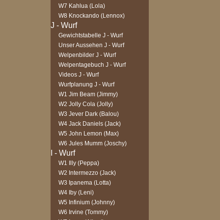
W7 Kahlua (Lola)
W8 Knockando (Lennox)
Gewichtstabelle J - Wurf
Unser Aussehen J - Wurf
Welpenbilder J - Wurf
Welpentagebuch J - Wurf
Videos J - Wurf
Wurfplanung J - Wurf
W1 Jim Beam (Jimmy)
W2 Jolly Cola (Jolly)
W3 Jever Dark (Balou)
W4 Jack Daniels (Jack)
W5 John Lemon (Max)
W6 Jules Mumm (Joschy)
W1 Illy (Peppa)
W2 Intermezzo (Jack)
W3 Ipanema (Lotta)
W4 Iby (Leni)
W5 Infinium (Johnny)
W6 Irvine (Tommy)