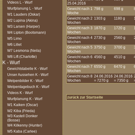
Videos L - Wurf
25.04.2016
Wurfplanung L - Wurf
Gewicht nach 1
798 g
698 g
Woche
W1 Lauders (Oskar)
Gewicht nach 2
1303 g
1180 g
W2 Lupina (Akina)
Wochen
W3 Larsen (Harper)
Gewicht nach 3
1870 g
1720 g
Wochen
W4 Lipton (Bootsmann)
Gewicht nach 4
2730 g
2560 g
W5 Limo
Wochen
W6 Lillet
Gewicht nach 5
3750 g
3700 g
W7 Lesmona (Neila)
Wochen
W8 Lift (Charlotte)
Gewicht nach 6
4560 g
4510 g
Wochen
Gewicht nach 7
6550 g
6470 g
Gewichtstabelle K - Wurf
Wochen
Unser Aussehen K - Wurf
Gewicht nach 8
24.06.2016
24.06.2016
Wochen
= 7270 g
= 7350 g
Welpenbilder K - Wurf
Welpentagebuch K - Wurf
Videos K - Wurf
zurück zur Startseite
Wurfplanung K - Wurf
W1 Kaiken (Oscar)
W2 Kiba (Frieda)
W3 Kastell Donker
(Bosse)
W4 Kilkenny (Hunter)
W5 Kaba (Carlee)