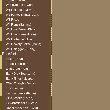
Videos F-Wurf
Wurfplanung F-Wurf
W1 Finlandia (Maya)
W2 Fernet Branca (Caja)
W3 Frisco
W4 Flens (Sammy)
W5 Four Roses (Klara)
W6 Fino Sherry (Fiete)
W7 Freibeuter (Twix)
W8 Flowery Pekoe (Malin)
W9 Finlaggan (Funky)
Eckes (Paul)
Einbecker (Eddi)
Elija Craig (Poldi)
Early Grey Tea (Luna)
Early Times (Meppa)
Effect Energie (Emmy)
Elisi (Emma)
Escorial Bente (Bente)
Ezra Brooks (Frieda)
Gewichtstabelle E-Wurf
Unser Aussehen E-Wurf