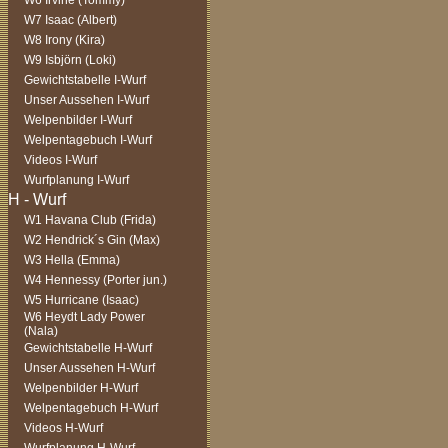
W6 Irvine (Tommy)
W7 Isaac (Albert)
W8 Irony (Kira)
W9 Isbjörn (Loki)
Gewichtstabelle I-Wurf
Unser Aussehen I-Wurf
Welpenbilder I-Wurf
Welpentagebuch I-Wurf
Videos I-Wurf
Wurfplanung I-Wurf
W1 Havana Club (Frida)
W2 Hendrick´s Gin (Max)
W3 Hella (Emma)
W4 Hennessy (Porter jun.)
W5 Hurricane (Isaac)
W6 Heydt Lady Power
(Nala)
Gewichtstabelle H-Wurf
Unser Aussehen H-Wurf
Welpenbilder H-Wurf
Welpentagebuch H-Wurf
Videos H-Wurf