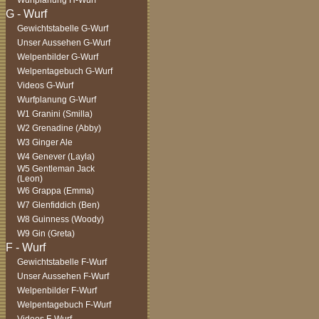
Wurfplanung H-Wurf
Gewichtstabelle G-Wurf
Unser Aussehen G-Wurf
Welpenbilder G-Wurf
Welpentagebuch G-Wurf
Videos G-Wurf
Wurfplanung G-Wurf
W1 Granini (Smilla)
W2 Grenadine (Abby)
W3 Ginger Ale
W4 Genever (Layla)
W5 Gentleman Jack
(Leon)
W6 Grappa (Emma)
W7 Glenfiddich (Ben)
W8 Guinness (Woody)
W9 Gin (Greta)
Gewichtstabelle F-Wurf
Unser Aussehen F-Wurf
Welpenbilder F-Wurf
Welpentagebuch F-Wurf