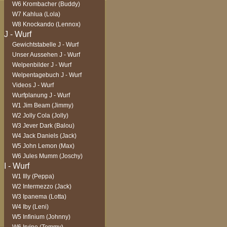
W6 Krombacher (Buddy)
W7 Kahlua (Lola)
W8 Knockando (Lennox)
Gewichtstabelle J - Wurf
Unser Aussehen J - Wurf
Welpenbilder J - Wurf
Welpentagebuch J - Wurf
Videos J - Wurf
Wurfplanung J - Wurf
W1 Jim Beam (Jimmy)
W2 Jolly Cola (Jolly)
W3 Jever Dark (Balou)
W4 Jack Daniels (Jack)
W5 John Lemon (Max)
W6 Jules Mumm (Joschy)
W1 Illy (Peppa)
W2 Intermezzo (Jack)
W3 Ipanema (Lotta)
W4 Iby (Leni)
W5 Infinium (Johnny)