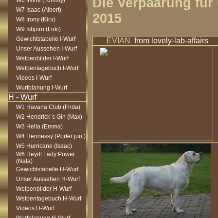
Die Verpaarung fü
W6 Irvine (Tommy)
W7 Isaac (Albert)
2015
W8 Irony (Kira)
W9 Isbjörn (Loki)
Gewichtstabelle I-Wurf
EVIAN
from lovely-lab-affairs
Unser Aussehen I-Wurf
Welpenbilder I-Wurf
Welpentagebuch I-Wurf
Videos I-Wurf
Wurfplanung I-Wurf
W1 Havana Club (Frida)
W2 Hendrick´s Gin (Max)
W3 Hella (Emma)
W4 Hennessy (Porter jun.)
W5 Hurricane (Isaac)
W6 Heydt Lady Power
(Nala)
Gewichtstabelle H-Wurf
Unser Aussehen H-Wurf
Welpenbilder H-Wurf
Welpentagebuch H-Wurf
Videos H-Wurf