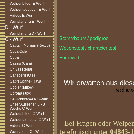
Welpenbilder E-Wurf
Welpentagebuch E-Wurf
Videos E-Wurf
Wurfplanung E - Wurf
Wurfplanung D - Wurf
Stammbaum / pedigree
Captain Morgan (Rocco)
Wesenstest / character test
Coca Cola
Formwert
Cuba
Cassis (Cala)
Chivas Regal
Carlsberg (Ole)
Wir erwarten aus dies
Capri Sonne (Raya)
Cooler (Milow)
schw
Corona (Joy)
Gewichtstabelle C-Wurf
Unser Aussehen 1 - 8
Woche C-Wurf
Welpenbilder C-Wurf
Welpentagebuch C-Wurf
Bei Fragen oder Welpeni
Videos C-Wurf
telefonisch unter
04843-
Wurfpalung C - Wurf