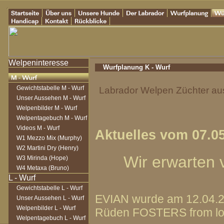
Wurfplanung K - Wurf
Gewichtstabelle M - Wurf
Labrador Welpen Züchter aus
Unser Aussehen M - Wurf
Welpenbilder M - Wurf
Welpentagebuch M - Wurf
Videos M - Wurf
Aktuelles vom 07.0
W1 Mezzo Mix (Murphy)
W2 Martini Dry (Henry)
Wir erwarten 
W3 Mirinda (Hope)
W4 Metaxa (Bruno)
Gewichtstabelle L - Wurf
EVIAN wurde am 12.04.
Unser Aussehen L - Wurf
Welpenbilder L - Wurf
Rüden FOSTERS from love
Welpentagebuch L - Wurf