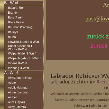
An
Bacardi Ron
Brandy
post@love
Bols (Paul)
Black Velvet
Bourbon (Sammy)
Baileys
zurück 
Bluna
Gewichtstabelle B-Wurf
zurück 
Unser Aussehen 1 - 8
Woche B-Wurf
Welpenbilder B-Wurf
Welpentagebuch B-Wurf
Videos B-Wurf
Planung B-Wurf
Labrador Retriever We
Armstrong (Linus)
Labrador Züchter im Kreis
Apple
u
Apollo (Mango)
Aldrin (Landos)
Wir züchten unsere Labrador Welpen im 
Amber
[
Maren & Ralph Christensen
Sönnige
Aura (Jayke)
Schleswig-Holstein , Sch
Abby (Momo)