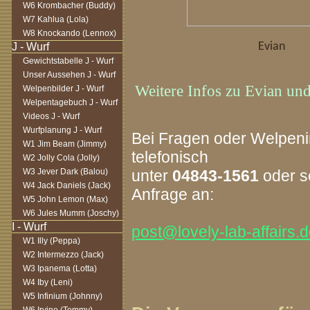
W6 Krombacher (Buddy)
W7 Kahlua (Lola)
W8 Knockando (Lennox)
Evian
Gewichtstabelle J - Wurf
Unser Aussehen J - Wurf
Weitere Infos zu Evian und
Welpenbilder J - Wurf
Welpentagebuch J - Wurf
Videos J - Wurf
Wurfplanung J - Wurf
Bei Fragen oder Welpenin
W1 Jim Beam (Jimmy)
telefonisch
W2 Jolly Cola (Jolly)
W3 Jever Dark (Balou)
unter
04843-1561
oder s
W4 Jack Daniels (Jack)
Anfrage an:
W5 John Lemon (Max)
W6 Jules Mumm (Joschy)
post@lovely-lab-affairs.
W1 Illy (Peppa)
W2 Intermezzo (Jack)
W3 Ipanema (Lotta)
W4 Iby (Leni)
W5 Infinium (Johnny)