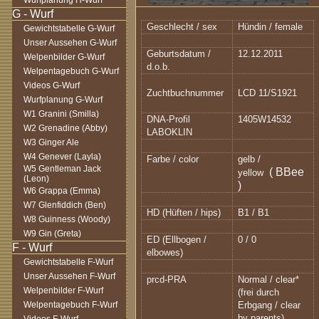
Wurfplanung H-Wurf
Geschlecht / sex
Hündin / female
Gewichtstabelle G-Wurf
Unser Aussehen G-Wurf
Geburtsdatum /
12.12.2011
Welpenbilder G-Wurf
d.o.b.
Welpentagebuch G-Wurf
Videos G-Wurf
Zuchtbuchnummer
LCD 11/S1921
Wurfplanung G-Wurf
W1 Granini (Smilla)
DNA-Profil
1405W14532
W2 Grenadine (Abby)
LABOKLIN
W3 Ginger Ale
W4 Genever (Layla)
Farbe / color
gelb /
W5 Gentleman Jack
( BBee
yellow
(Leon)
)
W6 Grappa (Emma)
W7 Glenfiddich (Ben)
HD (Hüften / hips)
B1 / B1
W8 Guinness (Woody)
W9 Gin (Greta)
ED (Ellbogen /
0 / 0
elbowes)
Gewichtstabelle F-Wurf
Unser Aussehen F-Wurf
prcd-PRA
Normal / clear*
Welpenbilder F-Wurf
(frei durch
Welpentagebuch F-Wurf
Erbgang / clear
by parents)