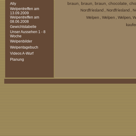
braun, braun, braun, chocolate, ch
Ally
Welpentreffen am
Nordfriesland , Nordfriesland ,
13.09.2009
Welpentreffen am
Welpen , Welpen , Welpen, W
08.06.2008
kaufe
Gewichtstabelle
Unser Aussehen 1 - 8
Woche
Welpenbilder
Welpentagebuch
Videos A-Wurf
Planung