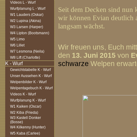
Videos L - Wurf
Seit dem Decken sind nun
Wurfplanung L - Wurf
W1 Lauders (Oskar)
wir können Evian deutlich 
W2 Lupina (Akina)
langsam wächst.
W3 Larsen (Harper)
W4 Lipton (Bootsmann)
W5 Limo
W6 Lillet
Wir freuen uns, Euch mit
W7 Lesmona (Neila)
den
13. Juni 2015
von
E
W8 Lift (Charlotte)
schwarze
Welpen erwart
Gewichtstabelle K - Wurf
Unser Aussehen K - Wurf
Welpenbilder K - Wurf
Welpentagebuch K - Wurf
Videos K - Wurf
Wurfplanung K - Wurf
W1 Kaiken (Oscar)
W2 Kiba (Frieda)
W3 Kastell Donker
(Bosse)
W4 Kilkenny (Hunter)
W5 Kaba (Carlee)