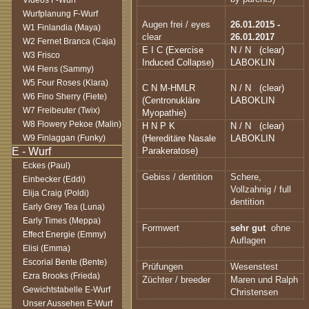
Videos F-Wurf
Wurfplanung F-Wurf
Augen frei / eyes
26.01.2015 -
W1 Finlandia (Maya)
clear
26.01.2017
W2 Fernet Branca (Caja)
E I C (Exercise
N / N
(clear)
W3 Frisco
Induced Collapse)
LABOKLIN
W4 Flens (Sammy)
W5 Four Roses (Klara)
C N M-HMLR
N / N
(clear)
W6 Fino Sherry (Fiete)
(Centronukläre
LABOKLIN
W7 Freibeuter (Twix)
Myopathie)
W8 Flowery Pekoe (Malin)
H N P K
N / N
(clear)
W9 Finlaggan (Funky)
(Hereditäre Nasale
LABOKLIN
Parakeratose)
Eckes (Paul)
Gebiss / dentition
Schere,
Einbecker (Eddi)
Vollzahnig / full
Elija Craig (Poldi)
dentition
Early Grey Tea (Luna)
Early Times (Meppa)
Formwert
sehr gut
ohne
Effect Energie (Emmy)
Auflagen
Elisi (Emma)
Escorial Bente (Bente)
Prüfungen
Wesenstest
Ezra Brooks (Frieda)
Züchter / breeder
Maren und Ralph
Gewichtstabelle E-Wurf
Christensen
Unser Aussehen E-Wurf