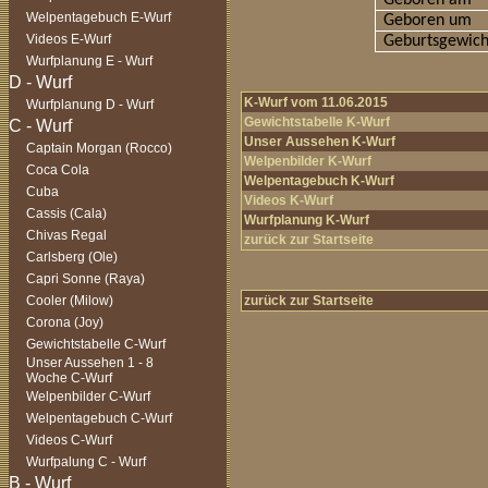
Geboren am
Welpentagebuch E-Wurf
Geboren um
Videos E-Wurf
Geburtsgewich
Wurfplanung E - Wurf
K-Wurf vom 11.06.2015
Wurfplanung D - Wurf
Gewichtstabelle K-Wurf
Unser Aussehen K-Wurf
Captain Morgan (Rocco)
Welpenbilder K-Wurf
Coca Cola
Welpentagebuch K-Wurf
Cuba
Videos K-Wurf
Cassis (Cala)
Wurfplanung K-Wurf
Chivas Regal
zurück zur Startseite
Carlsberg (Ole)
Capri Sonne (Raya)
Cooler (Milow)
zurück zur Startseite
Corona (Joy)
Gewichtstabelle C-Wurf
Unser Aussehen 1 - 8
Woche C-Wurf
Welpenbilder C-Wurf
Welpentagebuch C-Wurf
Videos C-Wurf
Wurfpalung C - Wurf