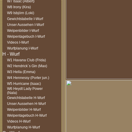
W7 Isaac (Albert)
W8 Irony (Kira)
W9 Isbjörn (Loki)
Gewichtstabelle I-Wurf
Unser Aussehen I-Wurf
Welpenbilder I-Wurf
Welpentagebuch I-Wurf
Videos I-Wurf
Wurfplanung I-Wurf
W1 Havana Club (Frida)
W2 Hendrick´s Gin (Max)
W3 Hella (Emma)
W4 Hennessy (Porter jun.)
W5 Hurricane (Isaac)
W6 Heydt Lady Power
(Nala)
Gewichtstabelle H-Wurf
Unser Aussehen H-Wurf
Welpenbilder H-Wurf
Welpentagebuch H-Wurf
Videos H-Wurf
Wurfplanung H-Wurf