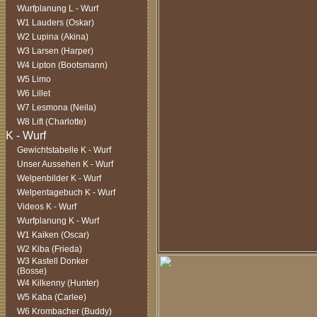
Wurfplanung L - Wurf
W1 Lauders (Oskar)
W2 Lupina (Akina)
W3 Larsen (Harper)
W4 Lipton (Bootsmann)
W5 Limo
W6 Lillet
W7 Lesmona (Neila)
W8 Lift (Charlotte)
Gewichtstabelle K - Wurf
Unser Aussehen K - Wurf
Welpenbilder K - Wurf
Welpentagebuch K - Wurf
Videos K - Wurf
Wurfplanung K - Wurf
W1 Kaiken (Oscar)
W2 Kiba (Frieda)
W3 Kastell Donker
(Bosse)
W4 Kilkenny (Hunter)
W5 Kaba (Carlee)
W6 Krombacher (Buddy)