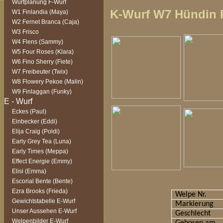
Wurfplanung F-Wurf
K-Wurf W7 Hündin 
W1 Finlandia (Maya)
W2 Fernet Branca (Caja)
W3 Frisco
W4 Flens (Sammy)
W5 Four Roses (Klara)
W6 Fino Sherry (Fiete)
W7 Freibeuter (Twix)
W8 Flowery Pekoe (Malin)
W9 Finlaggan (Funky)
Eckes (Paul)
Einbecker (Eddi)
Elija Craig (Poldi)
Early Grey Tea (Luna)
Early Times (Meppa)
Effect Energie (Emmy)
Elisi (Emma)
Escorial Bente (Bente)
Ezra Brooks (Frieda)
Welpe Nr.
Gewichtstabelle E-Wurf
Markierung
Unser Aussehen E-Wurf
Geschlecht
Welpenbilder E-Wurf