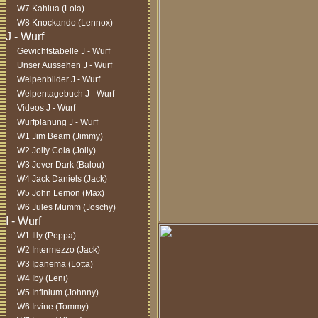
W7 Kahlua (Lola)
W8 Knockando (Lennox)
Gewichtstabelle J - Wurf
Unser Aussehen J - Wurf
Welpenbilder J - Wurf
Welpentagebuch J - Wurf
Videos J - Wurf
Wurfplanung J - Wurf
W1 Jim Beam (Jimmy)
W2 Jolly Cola (Jolly)
W3 Jever Dark (Balou)
W4 Jack Daniels (Jack)
W5 John Lemon (Max)
W6 Jules Mumm (Joschy)
W1 Illy (Peppa)
W2 Intermezzo (Jack)
W3 Ipanema (Lotta)
W4 Iby (Leni)
W5 Infinium (Johnny)
W6 Irvine (Tommy)