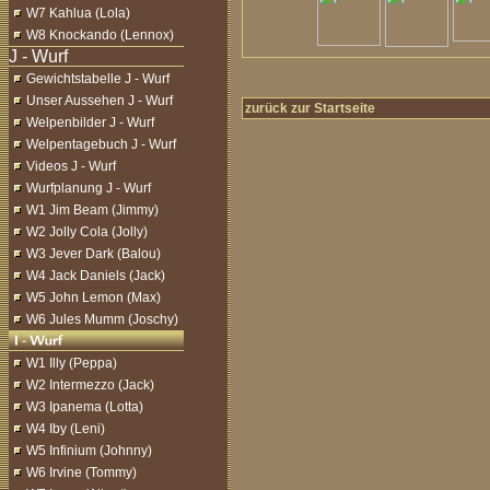
W7 Kahlua (Lola)
W8 Knockando (Lennox)
Gewichtstabelle J - Wurf
Unser Aussehen J - Wurf
zurück zur Startseite
Welpenbilder J - Wurf
Welpentagebuch J - Wurf
Videos J - Wurf
Wurfplanung J - Wurf
W1 Jim Beam (Jimmy)
W2 Jolly Cola (Jolly)
W3 Jever Dark (Balou)
W4 Jack Daniels (Jack)
W5 John Lemon (Max)
W6 Jules Mumm (Joschy)
W1 Illy (Peppa)
W2 Intermezzo (Jack)
W3 Ipanema (Lotta)
W4 Iby (Leni)
W5 Infinium (Johnny)
W6 Irvine (Tommy)