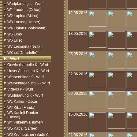
Wurfplanung L - Wurf
W1 Lauders (Oskar)
12.05.2016
W2 Lupina (Akina)
W3 Larsen (Harper)
W4 Lipton (Bootsmann)
18.05.2016
W5 Limo
W6 Lillet
W7 Lesmona (Neila)
W8 Lift (Charlotte)
25.05.2016
Gewichtstabelle K - Wurf
Unser Aussehen K - Wurf
02.06.2016
Welpenbilder K - Wurf
Welpentagebuch K - Wurf
Videos K - Wurf
09.06.2016
Wurfplanung K - Wurf
W1 Kaiken (Oscar)
W2 Kiba (Frieda)
W3 Kastell Donker
15.06.2016
(Bosse)
W4 Kilkenny (Hunter)
W5 Kaba (Carlee)
W6 Krombacher (Buddy)
21.06.2016