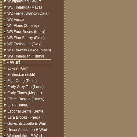
Wurfplanung F-Wurf
W1 Finlandia (Maya)
W2 Fernet Branca (Caja)
W3 Frisco
W4 Flens (Sammy)
W5 Four Roses (Klara)
W6 Fino Sherry (Fiete)
W7 Freibeuter (Twix)
W8 Flowery Pekoe (Malin)
W9 Finlaggan (Funky)
Eckes (Paul)
Einbecker (Eddi)
Elija Craig (Poldi)
Early Grey Tea (Luna)
Early Times (Meppa)
Effect Energie (Emmy)
Elisi (Emma)
Escorial Bente (Bente)
Ezra Brooks (Frieda)
Gewichtstabelle E-Wurf
Unser Aussehen E-Wurf
Welpenbilder E-Wurf