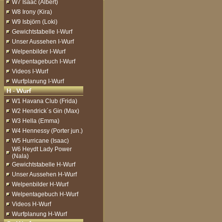
W7 Isaac (Albert)
W8 Irony (Kira)
W9 Isbjörn (Loki)
Gewichtstabelle I-Wurf
Unser Aussehen I-Wurf
Welpenbilder I-Wurf
Welpentagebuch I-Wurf
Videos I-Wurf
Wurfplanung I-Wurf
W1 Havana Club (Frida)
W2 Hendrick´s Gin (Max)
W3 Hella (Emma)
W4 Hennessy (Porter jun.)
W5 Hurricane (Isaac)
W6 Heydt Lady Power
(Nala)
Gewichtstabelle H-Wurf
Unser Aussehen H-Wurf
Welpenbilder H-Wurf
Welpentagebuch H-Wurf
Videos H-Wurf
Wurfplanung H-Wurf