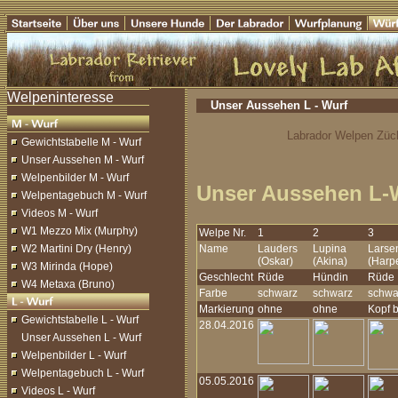
Unser Aussehen L - Wurf
Labrador Welpen Züch
Gewichtstabelle M - Wurf
Unser Aussehen M - Wurf
Welpenbilder M - Wurf
Unser Aussehen L-
Welpentagebuch M - Wurf
Videos M - Wurf
W1 Mezzo Mix (Murphy)
Welpe Nr.
1
2
3
W2 Martini Dry (Henry)
Name
Lauders
Lupina
Larse
(Oskar)
(Akina)
(Harp
W3 Mirinda (Hope)
Geschlecht
Rüde
Hündin
Rüde
W4 Metaxa (Bruno)
Farbe
schwarz
schwarz
schwa
Markierung
ohne
ohne
Kopf 
Gewichtstabelle L - Wurf
28.04.2016
Unser Aussehen L - Wurf
Welpenbilder L - Wurf
Welpentagebuch L - Wurf
05.05.2016
Videos L - Wurf