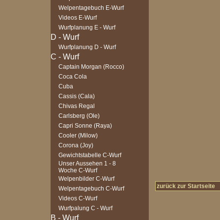
Welpentagebuch E-Wurf
Videos E-Wurf
Wurfplanung E - Wurf
Wurfplanung D - Wurf
Captain Morgan (Rocco)
Coca Cola
Cuba
Cassis (Cala)
Chivas Regal
Carlsberg (Ole)
Capri Sonne (Raya)
Cooler (Milow)
Corona (Joy)
Gewichtstabelle C-Wurf
Unser Aussehen 1 - 8
Woche C-Wurf
Welpenbilder C-Wurf
zurück zur Startseite
Welpentagebuch C-Wurf
Videos C-Wurf
Wurfpalung C - Wurf