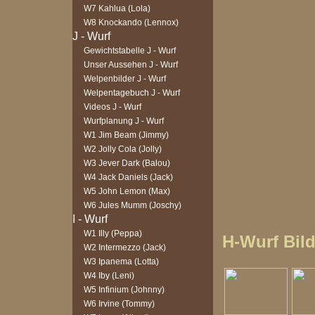
W7 Kahlua (Lola)
W8 Knockando (Lennox)
Gewichtstabelle J - Wurf
Unser Aussehen J - Wurf
Welpenbilder J - Wurf
Welpentagebuch J - Wurf
Videos J - Wurf
Wurfplanung J - Wurf
W1 Jim Beam (Jimmy)
W2 Jolly Cola (Jolly)
W3 Jever Dark (Balou)
W4 Jack Daniels (Jack)
W5 John Lemon (Max)
W6 Jules Mumm (Joschy)
W1 Illy (Peppa)
H-Wurf Bild
W2 Intermezzo (Jack)
W3 Ipanema (Lotta)
W4 Iby (Leni)
W5 Infinium (Johnny)
W6 Irvine (Tommy)