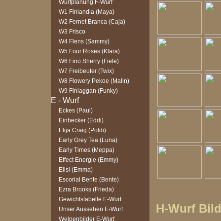
Wurfplanung F-Wurf
W1 Finlandia (Maya)
W2 Fernet Branca (Caja)
W3 Frisco
W4 Flens (Sammy)
W5 Four Roses (Klara)
W6 Fino Sherry (Fiete)
W7 Freibeuter (Twix)
W8 Flowery Pekoe (Malin)
W9 Finlaggan (Funky)
Eckes (Paul)
Einbecker (Eddi)
Elija Craig (Poldi)
Early Grey Tea (Luna)
Early Times (Meppa)
Effect Energie (Emmy)
Elisi (Emma)
Escorial Bente (Bente)
Ezra Brooks (Frieda)
Gewichtstabelle E-Wurf
H-Wurf Bild
Unser Aussehen E-Wurf
Welpenbilder E-Wurf