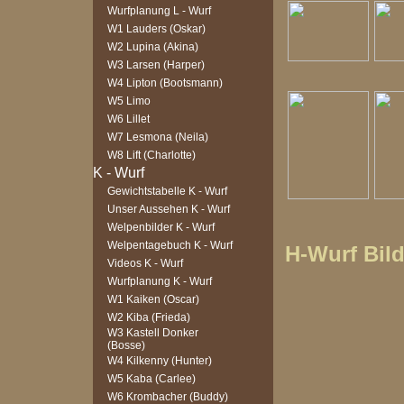
Wurfplanung L - Wurf
W1 Lauders (Oskar)
W2 Lupina (Akina)
W3 Larsen (Harper)
W4 Lipton (Bootsmann)
W5 Limo
W6 Lillet
W7 Lesmona (Neila)
W8 Lift (Charlotte)
Gewichtstabelle K - Wurf
Unser Aussehen K - Wurf
Welpenbilder K - Wurf
Welpentagebuch K - Wurf
H-Wurf Bild
Videos K - Wurf
Wurfplanung K - Wurf
W1 Kaiken (Oscar)
W2 Kiba (Frieda)
W3 Kastell Donker
(Bosse)
W4 Kilkenny (Hunter)
W5 Kaba (Carlee)
W6 Krombacher (Buddy)