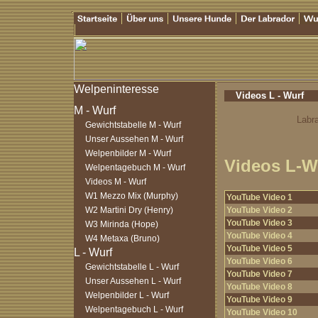
Videos L - Wurf
Labra
Gewichtstabelle M - Wurf
Unser Aussehen M - Wurf
Welpenbilder M - Wurf
Videos L-W
Welpentagebuch M - Wurf
Videos M - Wurf
W1 Mezzo Mix (Murphy)
YouTube Video 1
W2 Martini Dry (Henry)
YouTube Video 2
YouTube Video 3
W3 Mirinda (Hope)
YouTube Video 4
W4 Metaxa (Bruno)
YouTube Video 5
YouTube Video 6
Gewichtstabelle L - Wurf
YouTube Video 7
Unser Aussehen L - Wurf
YouTube Video 8
Welpenbilder L - Wurf
YouTube Video 9
Welpentagebuch L - Wurf
YouTube Video 10