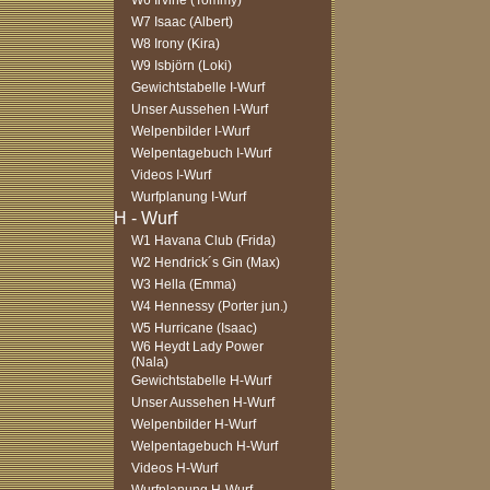
W6 Irvine (Tommy)
W7 Isaac (Albert)
W8 Irony (Kira)
W9 Isbjörn (Loki)
Gewichtstabelle I-Wurf
Unser Aussehen I-Wurf
Welpenbilder I-Wurf
Welpentagebuch I-Wurf
Videos I-Wurf
Wurfplanung I-Wurf
W1 Havana Club (Frida)
W2 Hendrick´s Gin (Max)
W3 Hella (Emma)
W4 Hennessy (Porter jun.)
W5 Hurricane (Isaac)
W6 Heydt Lady Power
(Nala)
Gewichtstabelle H-Wurf
Unser Aussehen H-Wurf
Welpenbilder H-Wurf
Welpentagebuch H-Wurf
Videos H-Wurf