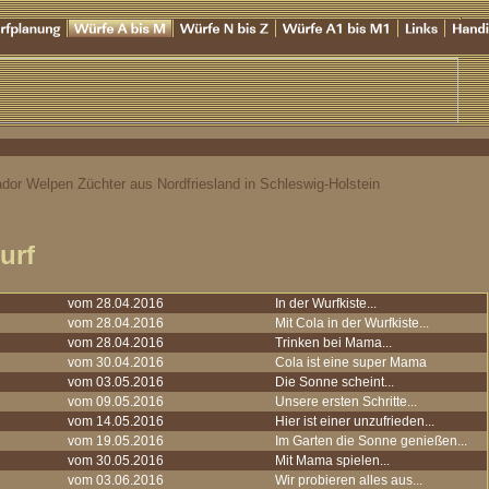
dor Welpen Züchter aus Nordfriesland in Schleswig-Holstein
urf
vom 28.04.2016
In der Wurfkiste...
vom 28.04.2016
Mit Cola in der Wurfkiste...
vom 28.04.2016
Trinken bei Mama...
vom 30.04.2016
Cola ist eine super Mama
vom 03.05.2016
Die Sonne scheint...
vom 09.05.2016
Unsere ersten Schritte...
vom 14.05.2016
Hier ist einer unzufrieden...
vom 19.05.2016
Im Garten die Sonne genießen...
vom 30.05.2016
Mit Mama spielen...
vom 03.06.2016
Wir probieren alles aus...