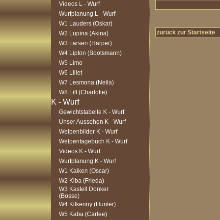
Videos L - Wurf
Wurfplanung L - Wurf
W1 Lauders (Oskar)
zurück zur Startseite
W2 Lupina (Akina)
W3 Larsen (Harper)
W4 Lipton (Bootsmann)
W5 Limo
W6 Lillet
W7 Lesmona (Neila)
W8 Lift (Charlotte)
Gewichtstabelle K - Wurf
Unser Aussehen K - Wurf
Welpenbilder K - Wurf
Welpentagebuch K - Wurf
Videos K - Wurf
Wurfplanung K - Wurf
W1 Kaiken (Oscar)
W2 Kiba (Frieda)
W3 Kastell Donker
(Bosse)
W4 Kilkenny (Hunter)
W5 Kaba (Carlee)