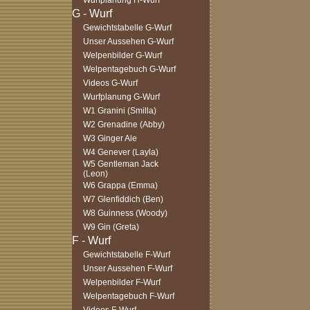
Wurfplanung H-Wurf
Gewichtstabelle G-Wurf
Unser Aussehen G-Wurf
Welpenbilder G-Wurf
Welpentagebuch G-Wurf
Videos G-Wurf
Wurfplanung G-Wurf
W1 Granini (Smilla)
W2 Grenadine (Abby)
W3 Ginger Ale
W4 Genever (Layla)
W5 Gentleman Jack
(Leon)
W6 Grappa (Emma)
W7 Glenfiddich (Ben)
W8 Guinness (Woody)
W9 Gin (Greta)
Gewichtstabelle F-Wurf
Unser Aussehen F-Wurf
Welpenbilder F-Wurf
Welpentagebuch F-Wurf