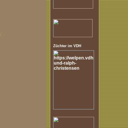
n
Züchter im VDH