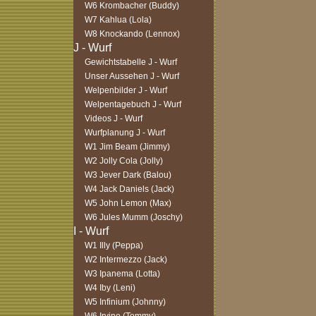
W6 Krombacher (Buddy)
W7 Kahlua (Lola)
W8 Knockando (Lennox)
Gewichtstabelle J - Wurf
Unser Aussehen J - Wurf
Welpenbilder J - Wurf
Welpentagebuch J - Wurf
Videos J - Wurf
Wurfplanung J - Wurf
W1 Jim Beam (Jimmy)
W2 Jolly Cola (Jolly)
W3 Jever Dark (Balou)
W4 Jack Daniels (Jack)
W5 John Lemon (Max)
W6 Jules Mumm (Joschy)
W1 Illy (Peppa)
W2 Intermezzo (Jack)
W3 Ipanema (Lotta)
W4 Iby (Leni)
W5 Infinium (Johnny)