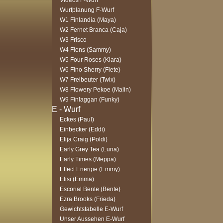
Videos F-Wurf
Wurfplanung F-Wurf
W1 Finlandia (Maya)
W2 Fernet Branca (Caja)
W3 Frisco
W4 Flens (Sammy)
W5 Four Roses (Klara)
W6 Fino Sherry (Fiete)
W7 Freibeuter (Twix)
W8 Flowery Pekoe (Malin)
W9 Finlaggan (Funky)
Eckes (Paul)
Einbecker (Eddi)
Elija Craig (Poldi)
Early Grey Tea (Luna)
Early Times (Meppa)
Effect Energie (Emmy)
Elisi (Emma)
Escorial Bente (Bente)
Ezra Brooks (Frieda)
Gewichtstabelle E-Wurf
Unser Aussehen E-Wurf