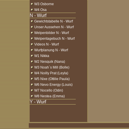
W3 Osborne
W4 Osa
Gewichtstabelle N - Wurf
Unser Aussehen N - Wurf
Welpenbilder N - Wurf
Welpentagebuch N - Wurf
Videos N - Wurf
Wurfplanung N - Wurf
W1 Nikka
W2 Nesquik (Nana)
W3 Noah´s Mill (Bolle)
W4 Noilly Prat (Leyla)
W5 Nixe (Ottilie Paula)
W6 Nevo Energy (Louis)
W7 Nocello (Odin)
W8 Nestea (Emma)