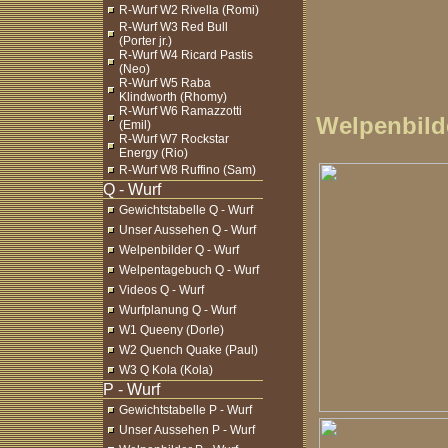
R-Wurf W2 Rivella (Romi)
R-Wurf W3 Red Bull
(Porter jr.)
R-Wurf W4 Ricard Pastis
(Neo)
R-Wurf W5 Raba
Klindworth (Rhomy)
R-Wurf W6 Ramazzotti
Welpenbild
(Emil)
R-Wurf W7 Rockstar
Energy (Rio)
R-Wurf W8 Ruffino (Sam)
Gewichtstabelle Q - Wurf
Unser Aussehen Q - Wurf
Welpenbilder Q - Wurf
Welpentagebuch Q - Wurf
Videos Q - Wurf
Wurfplanung Q - Wurf
W1 Queeny (Dorle)
W2 Quench Quake (Paul)
W3 Q Kola (Kola)
Gewichtstabelle P - Wurf
Unser Aussehen P - Wurf