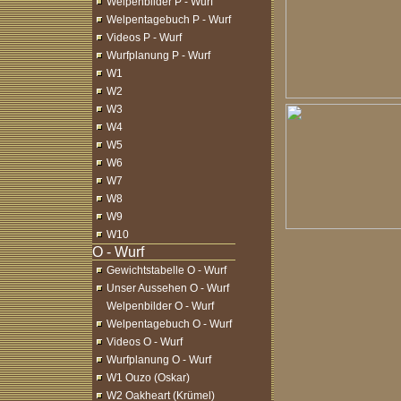
Welpenbilder P - Wurf
Welpentagebuch P - Wurf
Videos P - Wurf
Wurfplanung P - Wurf
W1
W2
W3
W4
W5
W6
W7
W8
W9
W10
Gewichtstabelle O - Wurf
Unser Aussehen O - Wurf
Welpenbilder O - Wurf
Welpentagebuch O - Wurf
Videos O - Wurf
Wurfplanung O - Wurf
W1 Ouzo (Oskar)
W2 Oakheart (Krümel)