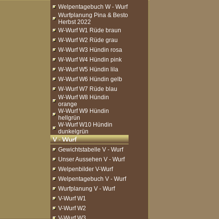
Welpentagebuch W - Wurf
Wurfplanung Pina & Besto
Herbst 2022
W-Wurf W1 Rüde braun
W-Wurf W2 Rüde grau
W-Wurf W3 Hündin rosa
W-Wurf W4 Hündin pink
W-Wurf W5 Hündin lila
W-Wurf W6 Hündin gelb
W-Wurf W7 Rüde blau
W-Wurf W8 Hündin
orange
W-Wurf W9 Hündin
hellgrün
W-Wurf W10 Hündin
dunkelgrün
Gewichtstabelle V - Wurf
Unser Aussehen V - Wurf
Welpenbilder V-Wurf
Welpentagebuch V - Wurf
Wurfplanung V - Wurf
V-Wurf W1
V-Wurf W2
V-Wurf W3