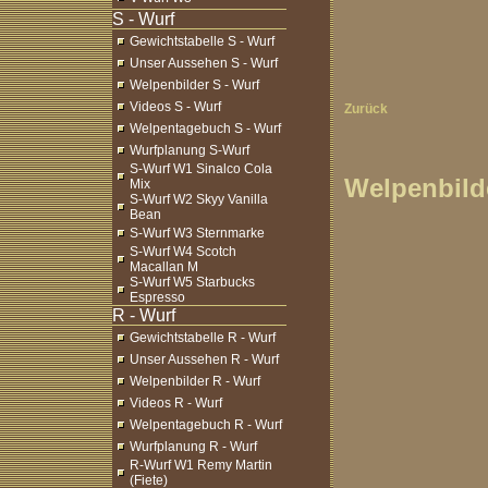
Gewichtstabelle S - Wurf
Unser Aussehen S - Wurf
Welpenbilder S - Wurf
Videos S - Wurf
Zurück
Welpentagebuch S - Wurf
Wurfplanung S-Wurf
S-Wurf W1 Sinalco Cola
Welpenbilde
Mix
S-Wurf W2 Skyy Vanilla
Bean
S-Wurf W3 Sternmarke
S-Wurf W4 Scotch
Macallan M
S-Wurf W5 Starbucks
Espresso
Gewichtstabelle R - Wurf
Unser Aussehen R - Wurf
Welpenbilder R - Wurf
Videos R - Wurf
Welpentagebuch R - Wurf
Wurfplanung R - Wurf
R-Wurf W1 Remy Martin
(Fiete)