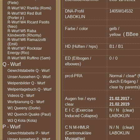
(Fiete)
R-Wurf W2 Rivella (Romi)
DNA-Profil
1405W14532
R-Wurf W3 Red Bull
LABOKLIN
(Porter jr.)
R-Wurf W4 Ricard Pastis
(Neo)
Farbe / color
gelb /
R-Wurf W5 Raba
( BBee 
yellow
Klindworth (Rhomy)
R-Wurf W6 Ramazzotti
(Emil)
HD (Hüften / hips)
B1 / B1
R-Wurf W7 Rockstar
Energy (Rio)
R-Wurf W8 Ruffino (Sam)
ED (Ellbogen /
0 / 0
elbowes)
Gewichtstabelle Q - Wurf
prcd-PRA
Normal / clear* (f
Unser Aussehen Q - Wurf
durch Erbgang /
Welpenbilder Q - Wurf
clear by parents)
Welpentagebuch Q - Wurf
Videos Q - Wurf
Augen frei / eyes
21.02.2017 -
Wurfplanung Q - Wurf
clear
21.02.2019
W1 Queeny (Dorle)
E I C (Exercise
N / N
(clear)
W2 Quench Quake (Paul)
Induced Collapse)
LABOKLIN
W3 Q Kola (Kola)
C N M-HMLR
N / N
(clear)
(Centronukläre
LABOKLIN
Gewichtstabelle P - Wurf
Myopathie)
Unser Aussehen P - Wurf