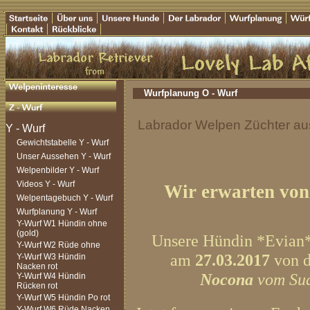
Wurfplanung O - Wurf
Labrador Welpen Züchter aus
Gewichtstabelle Y - Wurf
Unser Aussehen Y - Wurf
Welpenbilder Y - Wurf
Videos Y - Wurf
Wir erwarten von
Welpentagebuch Y - Wurf
Wurfplanung Y - Wurf
Y-Wurf W1 Hündin ohne
(gold)
Unsere Hündin *Evian* 
Y-Wurf W2 Rüde ohne
am
27.03.2017
von 
Y-Wurf W3 Hündin
Nacken rot
Nocona
vom Sud
Y-Wurf W4 Hündin
Rücken rot
Y-Wurf W5 Hündin Po rot
Y-Wurf W6 Rüde Nacken