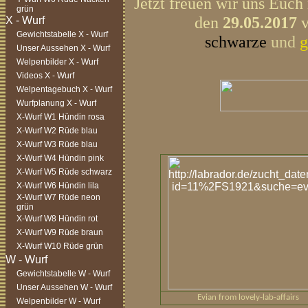
Jetzt freuen wir uns Euch
grün
den
29.05.2017
Gewichtstabelle X - Wurf
schwarze
und
g
Unser Aussehen X - Wurf
Welpenbilder X - Wurf
Videos X - Wurf
Welpentagebuch X - Wurf
Wurfplanung X - Wurf
X-Wurf W1 Hündin rosa
X-Wurf W2 Rüde blau
X-Wurf W3 Rüde blau
X-Wurf W4 Hündin pink
X-Wurf W5 Rüde schwarz
X-Wurf W6 Hündin lila
X-Wurf W7 Rüde neon
grün
X-Wurf W8 Hündin rot
X-Wurf W9 Rüde braun
X-Wurf W10 Rüde grün
Gewichtstabelle W - Wurf
Unser Aussehen W - Wurf
Evian from lovely-lab-affairs
Welpenbilder W - Wurf