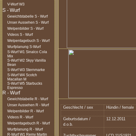
V-Wurf W3
Gewichtstabelle S - Wurf
Unser Aussehen S - Wurf
Welpenbilder S - Wurf
Videos S - Wurf
Welpentagebuch S - Wurf
Wurfplanung S-Wurf
S-Wurf W1 Sinalco Cola
Mix
S-Wurf W2 Skyy Vanilla
Bean
S-Wurf W3 Sternmarke
S-Wurf W4 Scotch
Macallan M
S-Wurf W5 Starbucks
Espresso
Gewichtstabelle R - Wurf
Unser Aussehen R - Wurf
Geschlecht / sex
Hündin / female
Welpenbilder R - Wurf
Videos R - Wurf
Geburtsdatum /
12.12.2011
Welpentagebuch R - Wurf
d.o.b.
Wurfplanung R - Wurf
R-Wurf W1 Remy Martin
Zuchtbuchnummer
LCD 11/S1921