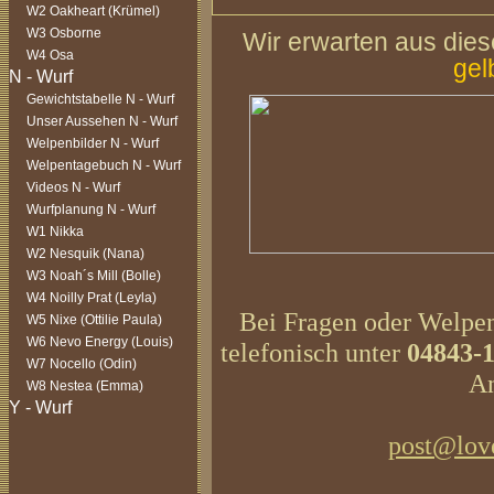
W2 Oakheart (Krümel)
W3 Osborne
Wir erwarten aus die
W4 Osa
gel
Gewichtstabelle N - Wurf
Unser Aussehen N - Wurf
Welpenbilder N - Wurf
Welpentagebuch N - Wurf
Videos N - Wurf
Wurfplanung N - Wurf
W1 Nikka
W2 Nesquik (Nana)
W3 Noah´s Mill (Bolle)
W4 Noilly Prat (Leyla)
Bei Fragen oder Welpeni
W5 Nixe (Ottilie Paula)
W6 Nevo Energy (Louis)
telefonisch unter
04843-
W7 Nocello (Odin)
An
W8 Nestea (Emma)
post@love