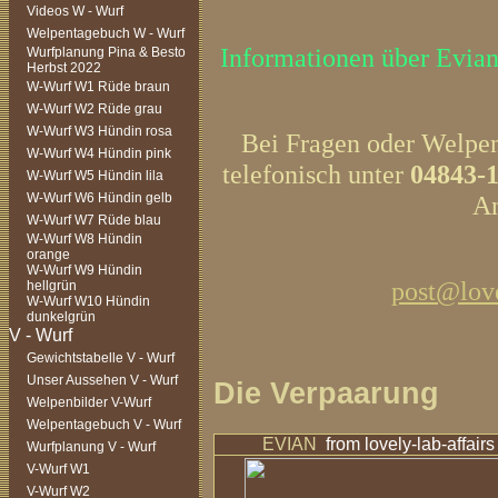
Videos W - Wurf
Welpentagebuch W - Wurf
Informationen über Evian 
Wurfplanung Pina & Besto
Herbst 2022
W-Wurf W1 Rüde braun
W-Wurf W2 Rüde grau
W-Wurf W3 Hündin rosa
Bei Fragen oder Welpeni
W-Wurf W4 Hündin pink
telefonisch unter
04843-
W-Wurf W5 Hündin lila
W-Wurf W6 Hündin gelb
An
W-Wurf W7 Rüde blau
W-Wurf W8 Hündin
orange
W-Wurf W9 Hündin
post@love
hellgrün
W-Wurf W10 Hündin
dunkelgrün
Gewichtstabelle V - Wurf
Unser Aussehen V - Wurf
Die Verpaarung
Welpenbilder V-Wurf
Welpentagebuch V - Wurf
EVIAN
from lovely-lab-affairs
Wurfplanung V - Wurf
V-Wurf W1
V-Wurf W2