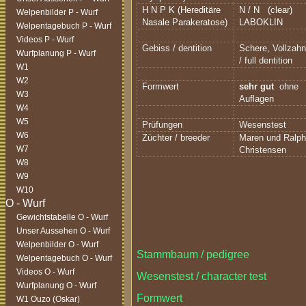
H N P K (Hereditäre
N / N
(clear)
Welpenbilder P - Wurf
Nasale Parakeratose)
LABOKLIN
Welpentagebuch P - Wurf
Videos P - Wurf
Gebiss / dentition
Schere, Vollzahn
Wurfplanung P - Wurf
/ full dentition
W1
W2
Formwert
sehr gut
ohne
W3
Auflagen
W4
W5
Prüfungen
Wesenstest
W6
Züchter / breeder
Maren und Ralp
W7
Christensen
W8
W9
W10
Gewichtstabelle O - Wurf
Unser Aussehen O - Wurf
Welpenbilder O - Wurf
Stammbaum / pedigree
Welpentagebuch O - Wurf
Videos O - Wurf
Wesenstest / character test
Wurfplanung O - Wurf
Formwert
W1 Ouzo (Oskar)