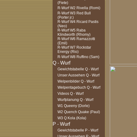
(Fiete)
R-Wurf W2 Rivella (Romi)
R-Wurf W3 Red Bull
(Porter jr.)
R-Wurf W4 Ricard Pastis
(Neo)
R-Wurf W5 Raba
Klindworth (Rhomy)
R-Wurf W6 Ramazzotti
(Emil)
R-Wurf W7 Rockstar
Energy (Rio)
R-Wurf W8 Ruffino (Sam)
Gewichtstabelle Q - Wurf
Unser Aussehen Q - Wurf
Welpenbilder Q - Wurf
Welpentagebuch Q - Wurf
Videos Q - Wurf
Wurfplanung Q - Wurf
W1 Queeny (Dorle)
W2 Quench Quake (Paul)
W3 Q Kola (Kola)
Gewichtstabelle P - Wurf
Unser Aussehen P - Wurf