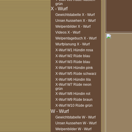
grün
Gewichtstabelle X - Wurf
Unser Aussehen X - Wurf
Welpenbilder X - Wurf
Videos X - Wurf
Welpentagebuch X - Wurf
Wurfplanung X - Wurf
X-Wurf W1 Hündin rosa
X-Wurf W2 Rüde blau
X-Wurf W3 Rüde blau
X-Wurf W4 Hündin pink
X-Wurf W5 Rüde schwarz
X-Wurf W6 Hündin lila
X-Wurf W7 Rüde neon
grün
X-Wurf W8 Hündin rot
X-Wurf W9 Rüde braun
X-Wurf W10 Rüde grün
Gewichtstabelle W - Wurf
Unser Aussehen W - Wurf
Welpenbilder W - Wurf