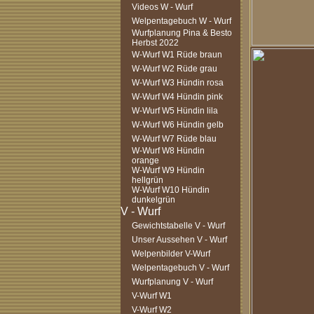
Videos W - Wurf
Welpentagebuch W - Wurf
Wurfplanung Pina & Besto
Herbst 2022
W-Wurf W1 Rüde braun
W-Wurf W2 Rüde grau
W-Wurf W3 Hündin rosa
W-Wurf W4 Hündin pink
W-Wurf W5 Hündin lila
W-Wurf W6 Hündin gelb
W-Wurf W7 Rüde blau
W-Wurf W8 Hündin
orange
W-Wurf W9 Hündin
hellgrün
W-Wurf W10 Hündin
dunkelgrün
Gewichtstabelle V - Wurf
Unser Aussehen V - Wurf
Welpenbilder V-Wurf
Welpentagebuch V - Wurf
Wurfplanung V - Wurf
V-Wurf W1
V-Wurf W2