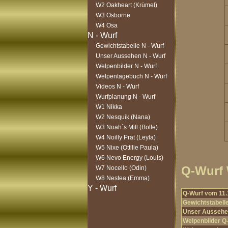
W2 Oakheart (Krümel)
W3 Osborne
W4 Osa
Gewichtstabelle N - Wurf
Unser Aussehen N - Wurf
Welpenbilder N - Wurf
Welpentagebuch N - Wurf
Videos N - Wurf
Wurfplanung N - Wurf
W1 Nikka
W2 Nesquik (Nana)
W3 Noah´s Mill (Bolle)
W4 Noilly Prat (Leyla)
W5 Nixe (Ottilie Paula)
W6 Nevo Energy (Louis)
Q-Wurf
W7 Nocello (Odin)
W8 Nestea (Emma)
Q-Wurf vom 11.
Gewichtstabell
Unser Aussehe
Welpenbilder Q