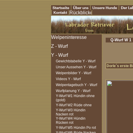
Q-Wurf W 1
Gewichtstabelle Y - Wurf
Dorle´s erste B
Unser Aussehen Y - Wurf
Welpenbilder Y - Wurf
Videos Y - Wurf
Welpentagebuch Y - Wurf
Wurfplanung Y - Wurf
Y-Wurf W1 Hündin ohne
(gold)
Y-Wurf W2 Rüde ohne
Y-Wurf W3 Hündin
Nacken rot
Y-Wurf W4 Hündin
Rücken rot
Y-Wurf W5 Hündin Po rot
Y-Wurf W6 Rüde Nacken