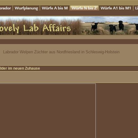
Labrador Welpen Züchter aus Nordfriesland in Schleswig-Holstein
ilder im neuen Zuhause