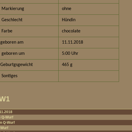
Markierung
ohne
Geschlecht
Hündin
Farbe
chocolate
geboren am
11.11.2018
geboren um
5:00 Uhr
Geburtgsgewicht
465 g
Sontiges
 W1
11.2018
e Q-Wurf
n Q-Wurf
-Wurf