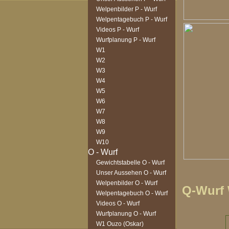
Welpenbilder P - Wurf
Welpentagebuch P - Wurf
Videos P - Wurf
Wurfplanung P - Wurf
W1
W2
W3
W4
W5
W6
W7
W8
W9
W10
Gewichtstabelle O - Wurf
Unser Aussehen O - Wurf
Welpenbilder O - Wurf
Q-Wurf
Welpentagebuch O - Wurf
Videos O - Wurf
Wurfplanung O - Wurf
W1 Ouzo (Oskar)