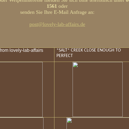
der Welpeninteresse melden Sie sich bitte telefonisch unter
0
1561
oder
senden Sie Ihre E-Mail Anfrage an:
post@lovely-lab-affairs.de
from lovely-lab-affairs
*SALT* CREEK CLOSE ENOUGH TO
PERFECT