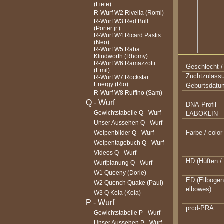
(Fiete)
R-Wurf W2 Rivella (Romi)
R-Wurf W3 Red Bull
(Porter jr.)
R-Wurf W4 Ricard Pastis
(Neo)
R-Wurf W5 Raba
Klindworth (Rhomy)
R-Wurf W6 Ramazzotti
Geschlecht /
(Emil)
Zuchtzulass
R-Wurf W7 Rockstar
Energy (Rio)
Geburtsdatum
R-Wurf W8 Ruffino (Sam)
DNA-Profil
Gewichtstabelle Q - Wurf
LABOKLIN
Unser Aussehen Q - Wurf
Farbe / color
Welpenbilder Q - Wurf
Welpentagebuch Q - Wurf
Videos Q - Wurf
HD (Hüften / 
Wurfplanung Q - Wurf
W1 Queeny (Dorle)
ED (Ellbogen
W2 Quench Quake (Paul)
elbowes)
W3 Q Kola (Kola)
prcd-PRA
Gewichtstabelle P - Wurf
Unser Aussehen P - Wurf