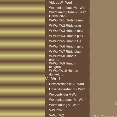
Videos W - Wurf
Welpentagebuch W - Wurf
Wurfplanung Pina & Besto
Herbst 2022
W-Wurf W1 Rüde braun
W-Wurf W2 Rüde grau
W-Wurf W3 Hündin rosa
W-Wurf W4 Hündin pink
W-Wurf W5 Hündin lila
W-Wurf W6 Hündin gelb
W-Wurf W7 Rüde blau
W-Wurf W8 Hündin
orange
W-Wurf W9 Hündin
hellgrün
W-Wurf W10 Hündin
dunkelgrün
Gewichtstabelle V - Wurf
Unser Aussehen V - Wurf
Welpenbilder V-Wurf
Welpentagebuch V - Wurf
I
Wurfplanung V - Wurf
V-Wurf W1
V-Wurf W2