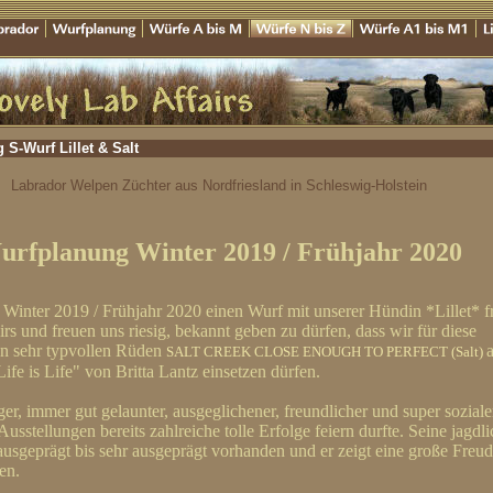
S-Wurf Lillet & Salt
Labrador Welpen Züchter aus Nordfriesland in Schleswig-Holstein
urfplanung Winter 2019 / Frühjahr 2020
 Winter 2019 / Frühjahr 2020 einen Wurf mit unserer Hündin *Lillet* 
airs und freuen uns riesig, bekannt geben zu dürfen, dass wir für diese
n sehr typvollen Rüden
SALT CREEK CLOSE ENOUGH TO PERFECT (Salt)
fe is Life" von Britta Lantz einsetzen dürfen.
nger, immer gut gelaunter, ausgeglichener, freundlicher und super soziale
Ausstellungen bereits
zahlreiche tolle Erfolge feiern durfte. Seine jagdl
usgeprägt bis sehr ausgeprägt vorhanden und er zeigt eine große Freu
en.