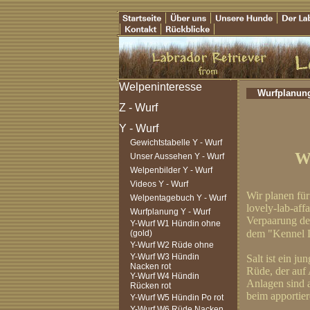
Wurfplanung 
Gewichtstabelle Y - Wurf
W
Unser Aussehen Y - Wurf
Welpenbilder Y - Wurf
Videos Y - Wurf
Wir planen für
Welpentagebuch Y - Wurf
lovely-lab-aff
Wurfplanung Y - Wurf
Verpaarung de
Y-Wurf W1 Hündin ohne
dem "Kennel Li
(gold)
Y-Wurf W2 Rüde ohne
Y-Wurf W3 Hündin
Salt ist ein ju
Nacken rot
Rüde, der auf 
Y-Wurf W4 Hündin
Anlagen sind a
Rücken rot
beim apportier
Y-Wurf W5 Hündin Po rot
Y-Wurf W6 Rüde Nacken