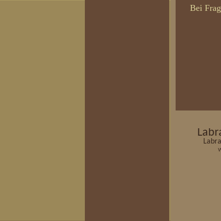
Bei Frag
Labr
Labra
W