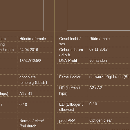
 sex
Hündin / female
Geschlecht /
Rüde / male
sex
ung
07.11.2017
 / d.o.b.
24.04.2016
Geburtsdatum
/ d.o.b.
DNA-Profil
vorhanden
1804W13468
schwarz trägt braun (B
chocolate
Farbe / color
(
)
reinerbig
bbEE
A2 / A2
HD (Hüften /
hips)
hips)
A1 / B1
0 / 0
ED (Ellbogen /
 /
0 / 0
elbowes)
Optigen clear
prcd-PRA
Normal / clear*
(frei durch