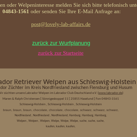
en oder Welpeninteresse melden Sie sich bitte telefonisch unt
04843-1561
oder senden Sie Ihre E-Mail Anfrage an:
post@lovely-lab-affairs.de
zurück zur Wurfplanung
zurück zur Startseite
ador Retriever Welpen aus Schleswig-Holstein
dor Züchter im Kreis Nordfriesland zwischen Flensburg und Husum
ir züchten unsere Labrador Welpen im Labrador Club Deutschland e.V. (
www.labrador.de
)
[
[
[
Maren & Ralph Christensen
Sönnigeskoppel 11
25855 Haselund
Fon 04843-1561
Schleswig-Holstein , Schleswig-Holstein , Schleswig-Holstein
braun, braun, braun, chocolate, chocolate, chocolate, schwarz, schwarz, schwarz,
Nordfriesland , Nordfriesland , Nordfriesland, Hamburg, Hamburg, Hamburg,
Welpen , Welpen , Welpen, Welpe, Welpe, Welpe, suche, suche, suche,
kaufen, kaufen, kaufen,