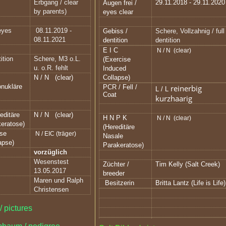
Erbgang / clear
29.11.2018 - 29.11.2020
Augen frei /
by parents)
eyes clear
 eyes
08.11.2019 -
Gebiss /
Schere, Vollzahnig / full
08.11.2021
dentition
dentition
E I C
N / N (clear)
ition
Schere, M3 o.L.
(Exercise
u. o.R. fehlt
Induced
N / N
(clear)
Collapse)
nukläre
PCR / Fell /
reinerbig
L / L
Coat
kurzhaarig
editäre
N / N
(clear)
H N P K
N / N (clear)
eratose)
(Hereditäre
ise
N / EIC (träger)
Nasale
apse)
Parakeratose)
vorzüglich
Wesenstest
Züchter /
Tim Kelly (Salt Creek)
13.05.2017
breeder
Maren und Ralph
Besitzerin
Britta Lantz (Life is Life)
Christensen
 / pictures