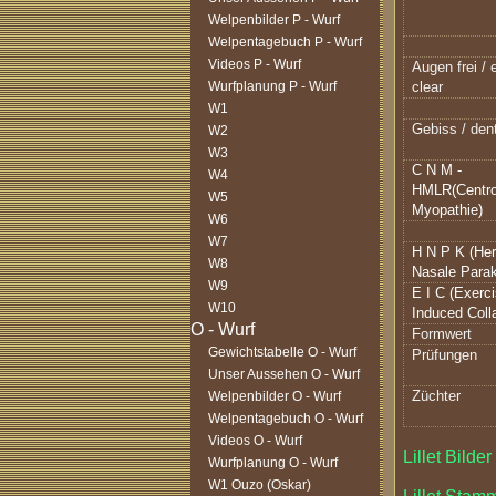
Welpenbilder P - Wurf
Welpentagebuch P - Wurf
Videos P - Wurf
Augen frei /
Wurfplanung P - Wurf
clear
W1
Gebiss / dent
W2
W3
C N M -
W4
HMLR(Centro
W5
Myopathie)
W6
W7
H N P K (Her
W8
Nasale Parak
W9
E I C (Exerc
W10
Induced Coll
Formwert
Gewichtstabelle O - Wurf
Prüfungen
Unser Aussehen O - Wurf
Züchter
Welpenbilder O - Wurf
Welpentagebuch O - Wurf
Videos O - Wurf
Lillet Bilder
Wurfplanung O - Wurf
W1 Ouzo (Oskar)