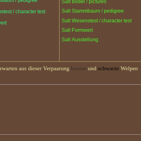
mbaum / pedigree
Salt Bilder / pictures
Salt Stammbaum / pedigree
stest / character test
Salt Wesenstest / character test
wert
Salt Formwert
Salt Ausstellung
rwarten aus dieser Verpaarung
braune
und
schwarze
Welpen