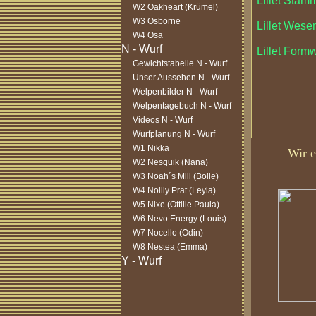
Lillet Stam
W2 Oakheart (Krümel)
W3 Osborne
Lillet Wesen
W4 Osa
Lillet Form
Gewichtstabelle N - Wurf
Unser Aussehen N - Wurf
Welpenbilder N - Wurf
Welpentagebuch N - Wurf
Videos N - Wurf
Wurfplanung N - Wurf
W1 Nikka
Wir e
W2 Nesquik (Nana)
W3 Noah´s Mill (Bolle)
W4 Noilly Prat (Leyla)
W5 Nixe (Ottilie Paula)
W6 Nevo Energy (Louis)
W7 Nocello (Odin)
W8 Nestea (Emma)