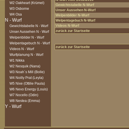
W2 Oakheart (Krümel)
Gewichtstabelle N-Wurf
W3 Osborne
Unser Aussehen N-Wurf
W4 Osa
Welpenbilder N-Wurf
Welpentagebuch N-Wurf
Videos N-Wurf
Gewichtstabelle N - Wurf
zurück zur Startseite
Unser Aussehen N - Wurf
Welpenbilder N - Wurf
Welpentagebuch N - Wurf
zurück zur Startseite
Videos N - Wurf
Wurfplanung N - Wurf
W1 Nikka
W2 Nesquik (Nana)
W3 Noah´s Mill (Bolle)
W4 Noilly Prat (Leyla)
W5 Nixe (Ottilie Paula)
W6 Nevo Energy (Louis)
W7 Nocello (Odin)
W8 Nestea (Emma)