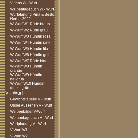
Videos W - Wurf
Welpentagebuch W - Wurf
Wurfplanung Pina & Besto
Herbst 2022
W-Wurf W1 Rüde braun
W-Wurf W2 Rüde grau
W-Wurf W3 Hündin rosa
W-Wurf W4 Hündin pink
W-Wurf W5 Hündin lila
W-Wurf W6 Hündin gelb
W-Wurf W7 Rüde blau
W-Wurf W8 Hündin
orange
W-Wurf W9 Hündin
hellgrün
W-Wurf W10 Hündin
dunkelgrün
Gewichtstabelle V - Wurf
Unser Aussehen V - Wurf
Welpenbilder V-Wurf
Welpentagebuch V - Wurf
Wurfplanung V - Wurf
V-Wurf W1
V-Wurf W2