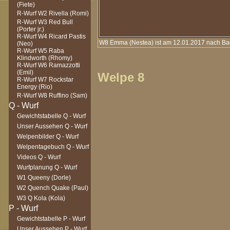
(Fiete)
R-Wurf W2 Rivella (Romi)
R-Wurf W3 Red Bull
(Porter jr.)
R-Wurf W4 Ricard Pastis
W8 Emma (Nestea) ist am 12.01.2017 nach B
(Neo)
R-Wurf W5 Raba
Klindworth (Rhomy)
R-Wurf W6 Ramazzotti
(Emil)
Welpe 8
R-Wurf W7 Rockstar
Energy (Rio)
R-Wurf W8 Ruffino (Sam)
Gewichtstabelle Q - Wurf
Unser Aussehen Q - Wurf
Welpenbilder Q - Wurf
Welpentagebuch Q - Wurf
Videos Q - Wurf
Wurfplanung Q - Wurf
W1 Queeny (Dorle)
W2 Quench Quake (Paul)
W3 Q Kola (Kola)
Gewichtstabelle P - Wurf
Unser Aussehen P - Wurf