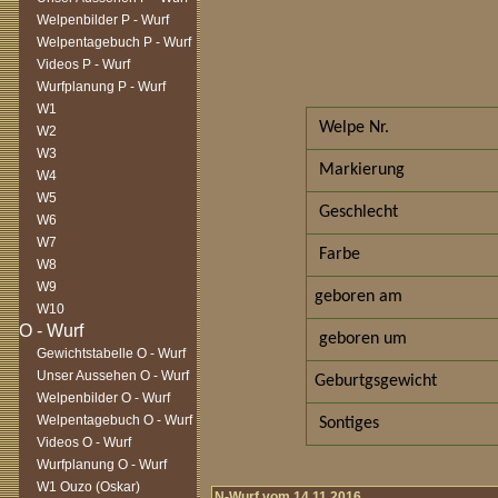
Welpenbilder P - Wurf
Welpentagebuch P - Wurf
Videos P - Wurf
Wurfplanung P - Wurf
W1
Welpe Nr.
W2
W3
Markierung
W4
W5
Geschlecht
W6
W7
Farbe
W8
W9
geboren am
W10
geboren um
Gewichtstabelle O - Wurf
Unser Aussehen O - Wurf
Geburtgsgewicht
Welpenbilder O - Wurf
Welpentagebuch O - Wurf
Sontiges
Videos O - Wurf
Wurfplanung O - Wurf
W1 Ouzo (Oskar)
N-Wurf vom 14.11.2016