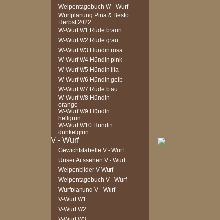
Welpentagebuch W - Wurf
Wurfplanung Pina & Besto
Herbst 2022
W-Wurf W1 Rüde braun
W-Wurf W2 Rüde grau
W-Wurf W3 Hündin rosa
W-Wurf W4 Hündin pink
W-Wurf W5 Hündin lila
W-Wurf W6 Hündin gelb
W-Wurf W7 Rüde blau
W-Wurf W8 Hündin
orange
W-Wurf W9 Hündin
hellgrün
W-Wurf W10 Hündin
dunkelgrün
Gewichtstabelle V - Wurf
Unser Aussehen V - Wurf
Welpenbilder V-Wurf
Welpentagebuch V - Wurf
Wurfplanung V - Wurf
V-Wurf W1
V-Wurf W2
V-Wurf W3