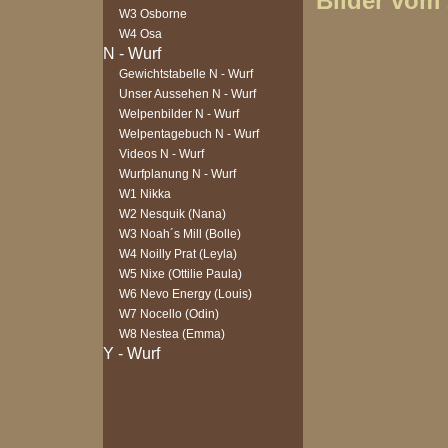
Bilder vom 
W3 Osborne
W4 Osa
Gewichtstabelle N - Wurf
Unser Aussehen N - Wurf
Welpenbilder N - Wurf
Welpentagebuch N - Wurf
Videos N - Wurf
Wurfplanung N - Wurf
W1 Nikka
W2 Nesquik (Nana)
W3 Noah´s Mill (Bolle)
W4 Noilly Prat (Leyla)
W5 Nixe (Ottilie Paula)
W6 Nevo Energy (Louis)
W7 Nocello (Odin)
W8 Nestea (Emma)