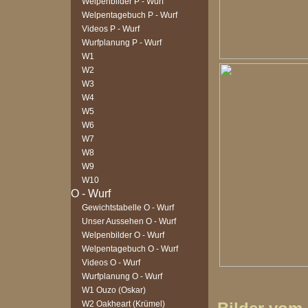
Welpenbilder P - Wurf
Welpentagebuch P - Wurf
Videos P - Wurf
Wurfplanung P - Wurf
W1
W2
W3
W4
W5
W6
W7
W8
W9
W10
Gewichtstabelle O - Wurf
Unser Aussehen O - Wurf
Welpenbilder O - Wurf
Welpentagebuch O - Wurf
Videos O - Wurf
Wurfplanung O - Wurf
W1 Ouzo (Oskar)
W2 Oakheart (Krümel)