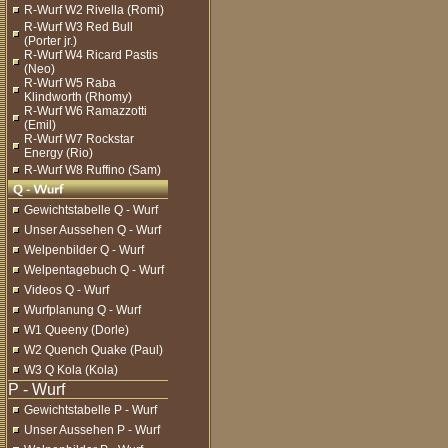
R-Wurf W2 Rivella (Romi)
R-Wurf W3 Red Bull
(Porter jr.)
R-Wurf W4 Ricard Pastis
(Neo)
R-Wurf W5 Raba
Klindworth (Rhomy)
R-Wurf W6 Ramazzotti
(Emil)
R-Wurf W7 Rockstar
Energy (Rio)
R-Wurf W8 Ruffino (Sam)
Gewichtstabelle Q - Wurf
Unser Aussehen Q - Wurf
Welpenbilder Q - Wurf
Welpentagebuch Q - Wurf
Videos Q - Wurf
Wurfplanung Q - Wurf
W1 Queeny (Dorle)
W2 Quench Quake (Paul)
W3 Q Kola (Kola)
Gewichtstabelle P - Wurf
Unser Aussehen P - Wurf