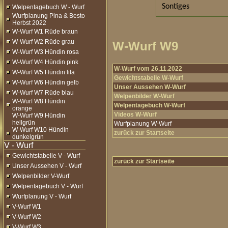
Sontiges
Welpentagebuch W - Wurf
Wurfplanung Pina & Besto
Herbst 2022
W-Wurf W1 Rüde braun
W-Wurf W2 Rüde grau
W-Wurf W9
W-Wurf W3 Hündin rosa
W-Wurf W4 Hündin pink
W-Wurf vom 26.11.2022
W-Wurf W5 Hündin lila
Gewichtstabelle W-Wurf
W-Wurf W6 Hündin gelb
Unser Aussehen W-Wurf
W-Wurf W7 Rüde blau
Welpenbilder W-Wurf
W-Wurf W8 Hündin
Welpentagebuch W-Wurf
orange
Videos W-Wurf
W-Wurf W9 Hündin
hellgrün
Wurfplanung W-Wurf
W-Wurf W10 Hündin
zurück zur Startseite
dunkelgrün
Gewichtstabelle V - Wurf
zurück zur Startseite
Unser Aussehen V - Wurf
Welpenbilder V-Wurf
Welpentagebuch V - Wurf
Wurfplanung V - Wurf
V-Wurf W1
V-Wurf W2
V-Wurf W3