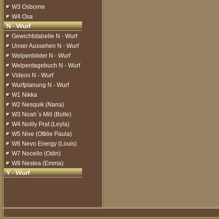
W3 Osborne
W4 Osa
Gewichtstabelle N - Wurf
Unser Aussehen N - Wurf
Welpenbilder N - Wurf
Welpentagebuch N - Wurf
Videos N - Wurf
Wurfplanung N - Wurf
W1 Nikka
W2 Nesquik (Nana)
W3 Noah´s Mill (Bolle)
W4 Noilly Prat (Leyla)
W5 Nixe (Ottilie Paula)
W6 Nevo Energy (Louis)
W7 Nocello (Odin)
W8 Nestea (Emma)