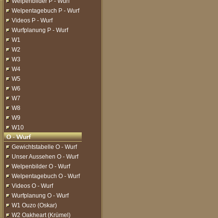
Welpenbilder P - Wurf
Welpentagebuch P - Wurf
Videos P - Wurf
Wurfplanung P - Wurf
W1
W2
W3
W4
W5
W6
W7
W8
W9
W10
Gewichtstabelle O - Wurf
Unser Aussehen O - Wurf
Welpenbilder O - Wurf
Welpentagebuch O - Wurf
Videos O - Wurf
Wurfplanung O - Wurf
W1 Ouzo (Oskar)
W2 Oakheart (Krümel)