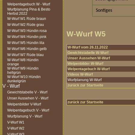
Welpentagebuch W - Wurf
Wurfplanung Pina & Besto
Sontiges
Herbst 2022
W-Wurf W1 Rüde braun
W-Wurf W2 Rüde grau
W-Wurf W3 Hündin rosa
W-Wurf W5
W-Wurf W4 Hündin pink
W-Wurf W5 Hündin lila
W-Wurf vom 26.11.2022
W-Wurf W6 Hündin gelb
Gewichtstabelle W-Wurf
W-Wurf W7 Rüde blau
Unser Aussehen W-Wurf
W-Wurf W8 Hündin
Welpenbilder W-Wurf
orange
W-Wurf W9 Hündin
Welpentagebuch W-Wurf
hellgrün
Videos W-Wurf
W-Wurf W10 Hündin
Wurfplanung W-Wurf
dunkelgrün
zurück zur Startseite
Gewichtstabelle V - Wurf
Unser Aussehen V - Wurf
zurück zur Startseite
Welpenbilder V-Wurf
Welpentagebuch V - Wurf
Wurfplanung V - Wurf
V-Wurf W1
V-Wurf W2
V-Wurf W3