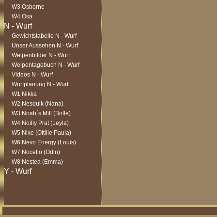
W3 Osborne
W4 Osa
Gewichtstabelle N - Wurf
Unser Aussehen N - Wurf
Welpenbilder N - Wurf
Welpentagebuch N - Wurf
Videos N - Wurf
Wurfplanung N - Wurf
W1 Nikka
W2 Nesquik (Nana)
W3 Noah´s Mill (Bolle)
W4 Noilly Prat (Leyla)
W5 Nixe (Ottilie Paula)
W6 Nevo Energy (Louis)
W7 Nocello (Odin)
W8 Nestea (Emma)