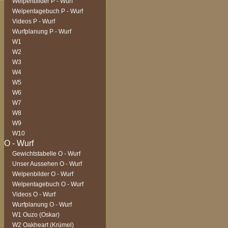
Welpenbilder P - Wurf
Welpentagebuch P - Wurf
Videos P - Wurf
Wurfplanung P - Wurf
W1
W2
W3
W4
W5
W6
W7
W8
W9
W10
Gewichtstabelle O - Wurf
Unser Aussehen O - Wurf
Welpenbilder O - Wurf
Welpentagebuch O - Wurf
Videos O - Wurf
Wurfplanung O - Wurf
W1 Ouzo (Oskar)
W2 Oakheart (Krümel)