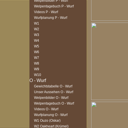
Welpenbilder P - Wurf
Welpentagebuch P - Wurf
Videos P - Wurf
Wurfplanung P - Wurf
W1
W2
W3
W4
W5
W6
W7
W8
W9
W10
Gewichtstabelle O - Wurf
Unser Aussehen O - Wurf
Welpenbilder O - Wurf
Welpentagebuch O - Wurf
Videos O - Wurf
Wurfplanung O - Wurf
W1 Ouzo (Oskar)
W2 Oakheart (Krümel)