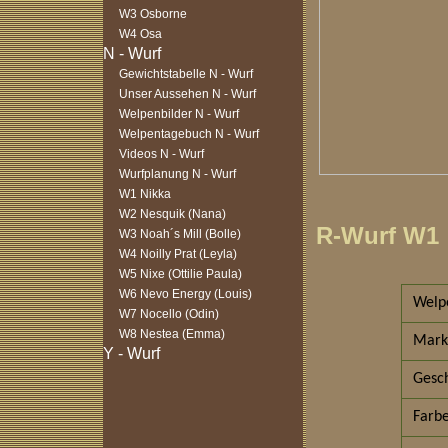
W3 Osborne
W4 Osa
Gewichtstabelle N - Wurf
Unser Aussehen N - Wurf
Welpenbilder N - Wurf
Welpentagebuch N - Wurf
Videos N - Wurf
Wurfplanung N - Wurf
W1 Nikka
W2 Nesquik (Nana)
R-Wurf W1
W3 Noah´s Mill (Bolle)
W4 Noilly Prat (Leyla)
W5 Nixe (Ottilie Paula)
W6 Nevo Energy (Louis)
Welpe
W7 Nocello (Odin)
W8 Nestea (Emma)
Mark
Gesch
Farb