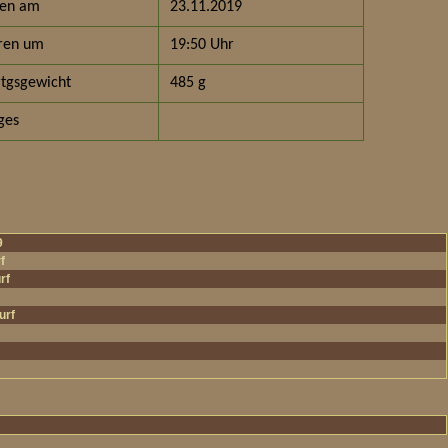
ren am
23.11.2019
ren um
19:50 Uhr
tgsgewicht
485 g
ges
9
f
rf
urf