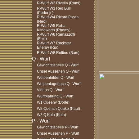
R-Wurf W2 Rivella (Romi)
R-Wurf W3 Red Bull
(Porter jr.)
R-Wurf W4 Ricard Pastis
(Neo)
R-Wurf W5 Raba
Klindworth (Rhomy)
R-Wurf W6 Ramazzotti
(Emil)
R-Wurf W7 Rockstar
Energy (Rio)
R-Wurf W8 Ruffino (Sam)
Gewichtstabelle Q - Wurf
Unser Aussehen Q - Wurf
Welpenbilder Q - Wurf
Welpentagebuch Q - Wurf
Videos Q - Wurf
Wurfplanung Q - Wurf
W1 Queeny (Dorle)
W2 Quench Quake (Paul)
W3 Q Kola (Kola)
Gewichtstabelle P - Wurf
Unser Aussehen P - Wurf