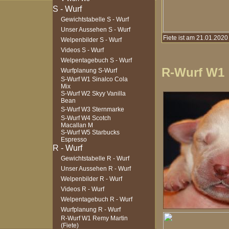
Gewichtstabelle S - Wurf
Unser Aussehen S - Wurf
Fiete ist am 21.01.202
Welpenbilder S - Wurf
Videos S - Wurf
Welpentagebuch S - Wurf
R-Wurf W1
Wurfplanung S-Wurf
S-Wurf W1 Sinalco Cola
Mix
S-Wurf W2 Skyy Vanilla
Bean
S-Wurf W3 Sternmarke
S-Wurf W4 Scotch
Macallan M
S-Wurf W5 Starbucks
Espresso
Gewichtstabelle R - Wurf
Unser Aussehen R - Wurf
Welpenbilder R - Wurf
Videos R - Wurf
Welpentagebuch R - Wurf
Wurfplanung R - Wurf
R-Wurf W1 Remy Martin
(Fiete)