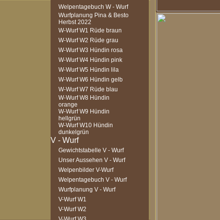
Welpentagebuch W - Wurf
Wurfplanung Pina & Besto
Herbst 2022
W-Wurf W1 Rüde braun
W-Wurf W2 Rüde grau
W-Wurf W3 Hündin rosa
W-Wurf W4 Hündin pink
W-Wurf W5 Hündin lila
W-Wurf W6 Hündin gelb
W-Wurf W7 Rüde blau
W-Wurf W8 Hündin
orange
W-Wurf W9 Hündin
hellgrün
W-Wurf W10 Hündin
dunkelgrün
Gewichtstabelle V - Wurf
Unser Aussehen V - Wurf
Welpenbilder V-Wurf
Welpentagebuch V - Wurf
Wurfplanung V - Wurf
V-Wurf W1
V-Wurf W2
V-Wurf W3