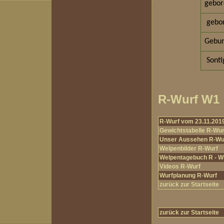
gebo
gebo
Gebur
Sonti
R-Wurf W1
R-Wurf vom 23.11.201
Gewichtstabelle R-Wur
Unser Aussehen R-Wu
Welpenbilder R-Wurf
Welpentagebuch R - W
Videos R-Wurf
Wurfplanung R-Wurf
zurück zur Startseite
zurück zur Startseite