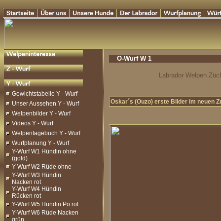
O-Wurf W 1
Labrador Welpen Züch
Gewichtstabelle Y - Wurf
Oskar´s (Ouzo) erste Bilder im neuen 
Unser Aussehen Y - Wurf
Welpenbilder Y - Wurf
Videos Y - Wurf
Welpentagebuch Y - Wurf
Wurfplanung Y - Wurf
Y-Wurf W1 Hündin ohne
(gold)
Y-Wurf W2 Rüde ohne
Y-Wurf W3 Hündin
Nacken rot
Y-Wurf W4 Hündin
Rücken rot
Y-Wurf W5 Hündin Po rot
Y-Wurf W6 Rüde Nacken
grün