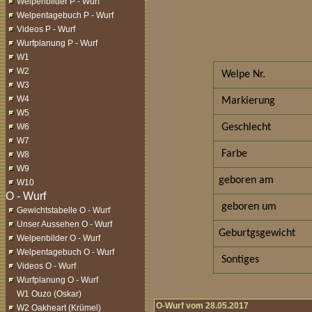
Welpenbilder P - Wurf
Welpentagebuch P - Wurf
Videos P - Wurf
Wurfplanung P - Wurf
W1
W2
Welpe Nr.
W3
W4
Markierung
W5
W6
Geschlecht
W7
Farbe
W8
W9
geboren am
W10
geboren um
Gewichtstabelle O - Wurf
Unser Aussehen O - Wurf
Geburtgsgewicht
Welpenbilder O - Wurf
Welpentagebuch O - Wurf
Sontiges
Videos O - Wurf
Wurfplanung O - Wurf
W1 Ouzo (Oskar)
O-Wurf vom 28.05.2017
W2 Oakheart (Krümel)