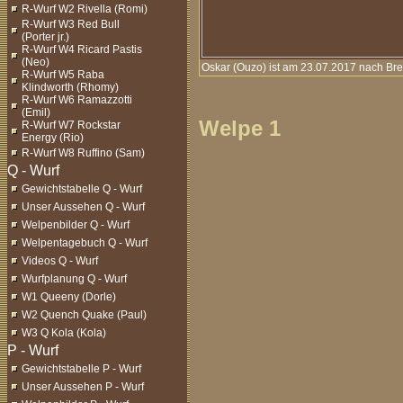
R-Wurf W2 Rivella (Romi)
R-Wurf W3 Red Bull
(Porter jr.)
R-Wurf W4 Ricard Pastis
(Neo)
Oskar (Ouzo) ist am 23.07.2017 nach Br
R-Wurf W5 Raba
Klindworth (Rhomy)
R-Wurf W6 Ramazzotti
(Emil)
Welpe 1
R-Wurf W7 Rockstar
Energy (Rio)
R-Wurf W8 Ruffino (Sam)
Gewichtstabelle Q - Wurf
Unser Aussehen Q - Wurf
Welpenbilder Q - Wurf
Welpentagebuch Q - Wurf
Videos Q - Wurf
Wurfplanung Q - Wurf
W1 Queeny (Dorle)
W2 Quench Quake (Paul)
W3 Q Kola (Kola)
Gewichtstabelle P - Wurf
Unser Aussehen P - Wurf