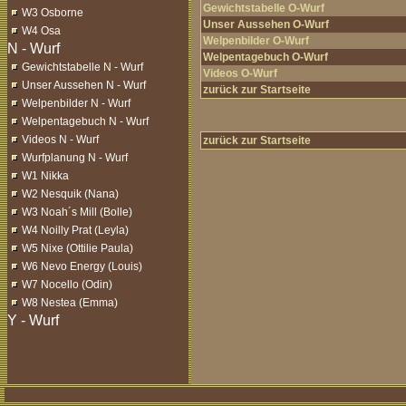
Gewichtstabelle O-Wurf
W3 Osborne
Unser Aussehen O-Wurf
W4 Osa
Welpenbilder O-Wurf
Welpentagebuch O-Wurf
Gewichtstabelle N - Wurf
Videos O-Wurf
Unser Aussehen N - Wurf
zurück zur Startseite
Welpenbilder N - Wurf
Welpentagebuch N - Wurf
Videos N - Wurf
zurück zur Startseite
Wurfplanung N - Wurf
W1 Nikka
W2 Nesquik (Nana)
W3 Noah´s Mill (Bolle)
W4 Noilly Prat (Leyla)
W5 Nixe (Ottilie Paula)
W6 Nevo Energy (Louis)
W7 Nocello (Odin)
W8 Nestea (Emma)