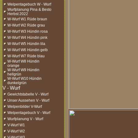
Welpentagebuch W - Wurf
Wurfplanung Pina & Besto
Herbst 2022
W-Wurf W1 Rüde braun
W-Wurf W2 Rüde grau
W-Wurf W3 Hündin rosa
W-Wurf W4 Hündin pink
W-Wurf W5 Hündin lila
W-Wurf W6 Hündin gelb
W-Wurf W7 Rüde blau
W-Wurf W8 Hündin
orange
W-Wurf W9 Hündin
hellgrün
W-Wurf W10 Hündin
dunkelgrün
Gewichtstabelle V - Wurf
Unser Aussehen V - Wurf
Welpenbilder V-Wurf
Welpentagebuch V - Wurf
Wurfplanung V - Wurf
V-Wurf W1
V-Wurf W2
V-Wurf W3