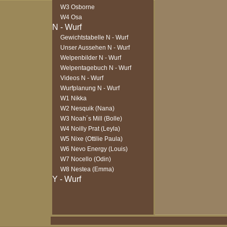
W3 Osborne
W4 Osa
Gewichtstabelle N - Wurf
Unser Aussehen N - Wurf
Welpenbilder N - Wurf
Welpentagebuch N - Wurf
Videos N - Wurf
Wurfplanung N - Wurf
W1 Nikka
W2 Nesquik (Nana)
W3 Noah´s Mill (Bolle)
W4 Noilly Prat (Leyla)
W5 Nixe (Ottilie Paula)
W6 Nevo Energy (Louis)
W7 Nocello (Odin)
W8 Nestea (Emma)