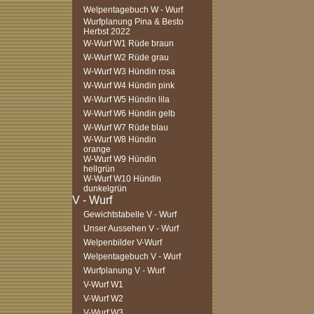
Welpentagebuch W - Wurf
Wurfplanung Pina & Besto
Herbst 2022
W-Wurf W1 Rüde braun
W-Wurf W2 Rüde grau
W-Wurf W3 Hündin rosa
W-Wurf W4 Hündin pink
W-Wurf W5 Hündin lila
W-Wurf W6 Hündin gelb
W-Wurf W7 Rüde blau
W-Wurf W8 Hündin
orange
W-Wurf W9 Hündin
hellgrün
W-Wurf W10 Hündin
dunkelgrün
Gewichtstabelle V - Wurf
Unser Aussehen V - Wurf
Welpenbilder V-Wurf
Welpentagebuch V - Wurf
Wurfplanung V - Wurf
V-Wurf W1
V-Wurf W2
V-Wurf W3