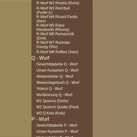
R-Wurf W2 Rivella (Romi)
R-Wurf W3 Red Bull
(Porter jr.)
R-Wurf W4 Ricard Pastis
(Neo)
R-Wurf W5 Raba
Klindworth (Rhomy)
R-Wurf W6 Ramazzotti
(Emil)
R-Wurf W7 Rockstar
Energy (Rio)
R-Wurf W8 Ruffino (Sam)
Gewichtstabelle Q - Wurf
Unser Aussehen Q - Wurf
Welpenbilder Q - Wurf
Welpentagebuch Q - Wurf
Videos Q - Wurf
Wurfplanung Q - Wurf
W1 Queeny (Dorle)
W2 Quench Quake (Paul)
W3 Q Kola (Kola)
Gewichtstabelle P - Wurf
Unser Aussehen P - Wurf