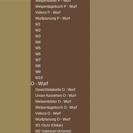
Welpenbilder P - Wurf
Welpentagebuch P - Wurf
Videos P - Wurf
Wurfplanung P - Wurf
W1
W2
W3
W4
W5
W6
W7
W8
W9
W10
Gewichtstabelle O - Wurf
Unser Aussehen O - Wurf
Welpenbilder O - Wurf
Welpentagebuch O - Wurf
Videos O - Wurf
Wurfplanung O - Wurf
W1 Ouzo (Oskar)
W2 Oakheart (Krümel)