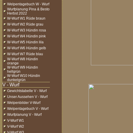
Welpentagebuch W - Wurf
Wurfplanung Pina & Besto
Herbst 2022
W-Wurf W1 Rüde braun
W-Wurf W2 Rüde grau
W-Wurf W3 Hündin rosa
W-Wurf W4 Hündin pink
W-Wurf W5 Hündin lila
W-Wurf W6 Hündin gelb
W-Wurf W7 Rüde blau
W-Wurf W8 Hündin
orange
W-Wurf W9 Hündin
hellgrün
W-Wurf W10 Hündin
dunkelgrün
Gewichtstabelle V - Wurf
Unser Aussehen V - Wurf
Welpenbilder V-Wurf
Welpentagebuch V - Wurf
Wurfplanung V - Wurf
V-Wurf W1
V-Wurf W2
V-Wurf W3