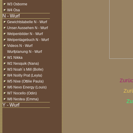
W3 Osborne
W4 Osa
Gewichtstabelle N - Wurf
Unser Aussehen N - Wurf
Welpenbilder N - Wurf
Welpentagebuch N - Wurf
Videos N - Wurf
Wurfplanung N - Wurf
W1 Nikka
W2 Nesquik (Nana)
W3 Noah´s Mill (Bolle)
W4 Noilly Prat (Leyla)
Zurüc
W5 Nixe (Ottilie Paula)
W6 Nevo Energy (Louis)
Zur
W7 Nocello (Odin)
W8 Nestea (Emma)
Zu