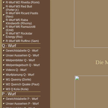
R-Wurf W2 Rivella (Romi)
R-Wurf W3 Red Bull
(Porter jr.)
R-Wurf W4 Ricard Pastis
(Neo)
R-Wurf W5 Raba
Klindworth (Rhomy)
R-Wurf W6 Ramazzotti
(Emil)
R-Wurf W7 Rockstar
Energy (Rio)
R-Wurf W8 Ruffino (Sam)
Gewichtstabelle Q - Wurf
Unser Aussehen Q - Wurf
Welpenbilder Q - Wurf
Die M
Welpentagebuch Q - Wurf
Videos Q - Wurf
Wurfplanung Q - Wurf
W1 Queeny (Dorle)
W2 Quench Quake (Paul)
W3 Q Kola (Kola)
Gewichtstabelle P - Wurf
Unser Aussehen P - Wurf