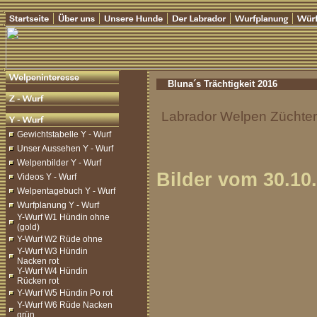
Bluna´s Trächtigkeit 2016
Labrador Welpen Züchter 
Gewichtstabelle Y - Wurf
Unser Aussehen Y - Wurf
Welpenbilder Y - Wurf
Bilder vom 30.10.
Videos Y - Wurf
Welpentagebuch Y - Wurf
Wurfplanung Y - Wurf
Y-Wurf W1 Hündin ohne
(gold)
Y-Wurf W2 Rüde ohne
Y-Wurf W3 Hündin
Nacken rot
Y-Wurf W4 Hündin
Rücken rot
Y-Wurf W5 Hündin Po rot
Y-Wurf W6 Rüde Nacken
grün