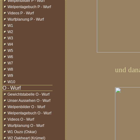
Welpenbilder P - Wurf
Welpentagebuch P - Wurf
Videos P - Wurf
Wurfplanung P - Wurf
W1
W2
W3
W4
W5
W6
W7
und dana
W8
W9
W10
Gewichtstabelle O - Wurf
Unser Aussehen O - Wurf
Welpenbilder O - Wurf
Welpentagebuch O - Wurf
Videos O - Wurf
Wurfplanung O - Wurf
W1 Ouzo (Oskar)
W2 Oakheart (Krümel)