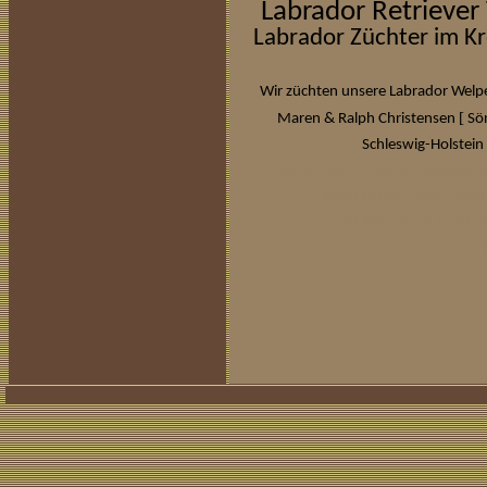
Labrador Retriever
Labrador Züchter im Kr
Wir züchten unsere Labrador Welpe
[
Maren & Ralph Christensen
Sö
Schleswig-Holstein 
braun, braun, braun, chocolate
Nordfriesland , Nordfries
Welpen , Welpen , Welp